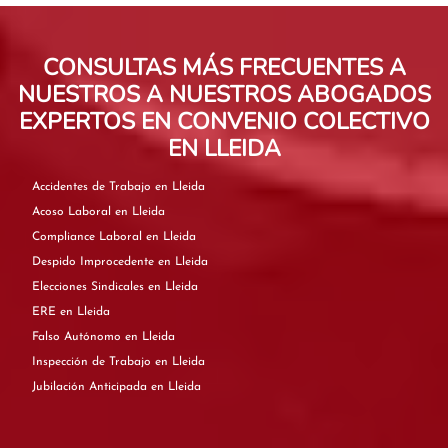
CONSULTAS MÁS FRECUENTES A
NUESTROS A NUESTROS ABOGADOS
EXPERTOS EN CONVENIO COLECTIVO
EN LLEIDA
Accidentes de Trabajo en Lleida
Acoso Laboral en Lleida
Compliance Laboral en Lleida
Despido Improcedente en Lleida
Elecciones Sindicales en Lleida
ERE en Lleida
Falso Autónomo en Lleida
Inspección de Trabajo en Lleida
Jubilación Anticipada en Lleida