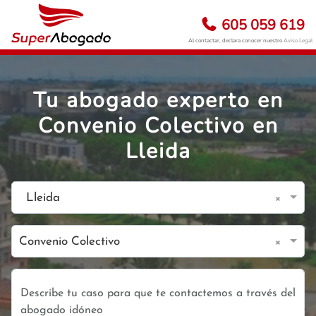
605 059 619
Al contactar, declara conocer nuestro
Aviso Legal
Tu abogado experto en
Convenio Colectivo en
Lleida
×
Lleida
×
Convenio Colectivo