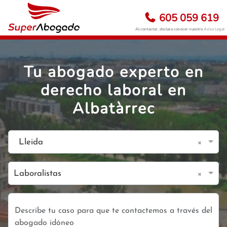
605 059 619
Al contactar, declara conocer nuestro
Aviso Legal
Tu abogado experto en
derecho laboral en
Albatàrrec
×
Lleida
×
Laboralistas