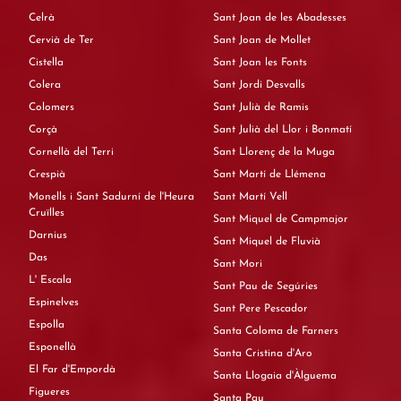
Celrà
Sant Joan de les Abadesses
Cervià de Ter
Sant Joan de Mollet
Cistella
Sant Joan les Fonts
Colera
Sant Jordi Desvalls
Colomers
Sant Julià de Ramis
Corçà
Sant Julià del Llor i Bonmatí
Cornellà del Terri
Sant Llorenç de la Muga
Crespià
Sant Martí de Llémena
Monells i Sant Sadurní de l'Heura
Sant Martí Vell
Cruïlles
Sant Miquel de Campmajor
Darnius
Sant Miquel de Fluvià
Das
Sant Mori
L' Escala
Sant Pau de Segúries
Espinelves
Sant Pere Pescador
Espolla
Santa Coloma de Farners
Esponellà
Santa Cristina d'Aro
El Far d'Empordà
Santa Llogaia d'Àlguema
Figueres
Santa Pau