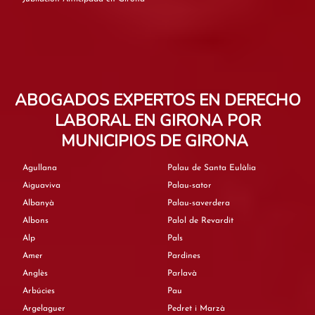
ABOGADOS EXPERTOS EN DERECHO
LABORAL EN GIRONA POR
MUNICIPIOS DE GIRONA
Agullana
Palau de Santa Eulàlia
Aiguaviva
Palau-sator
Albanyà
Palau-saverdera
Albons
Palol de Revardit
Alp
Pals
Amer
Pardines
Anglès
Parlavà
Arbúcies
Pau
Argelaguer
Pedret i Marzà