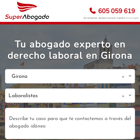
605 059 619
Al contactar, declara conocer nuestro
Aviso Legal
Tu abogado experto en
derecho laboral en Girona
×
Girona
×
Laboralistas