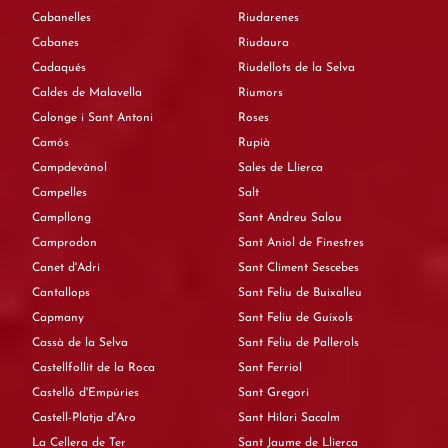
Cabanelles
Riudarenes
Cabanes
Riudaura
Cadaqués
Riudellots de la Selva
Caldes de Malavella
Riumors
Calonge i Sant Antoni
Roses
Camós
Rupià
Campdevànol
Sales de Llierca
Campelles
Salt
Campllong
Sant Andreu Salou
Camprodon
Sant Aniol de Finestres
Canet d'Adri
Sant Climent Sescebes
Cantallops
Sant Feliu de Buixalleu
Capmany
Sant Feliu de Guíxols
Cassà de la Selva
Sant Feliu de Pallerols
Castellfollit de la Roca
Sant Ferriol
Castelló d'Empúries
Sant Gregori
Castell-Platja d'Aro
Sant Hilari Sacalm
La Cellera de Ter
Sant Jaume de Llierca