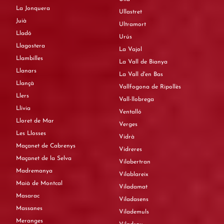
La Jonquera
Ullastret
Juià
Ultramort
Lladó
Urús
Llagostera
La Vajol
Llambilles
La Vall de Bianya
Llanars
La Vall d'en Bas
Llançà
Vallfogona de Ripollès
Llers
Vall-llobrega
Llívia
Ventalló
Lloret de Mar
Verges
Les Llosses
Vidrà
Maçanet de Cabrenys
Vidreres
Maçanet de la Selva
Vilabertran
Madremanya
Vilablareix
Maià de Montcal
Viladamat
Masarac
Viladasens
Massanes
Vilademuls
Meranges