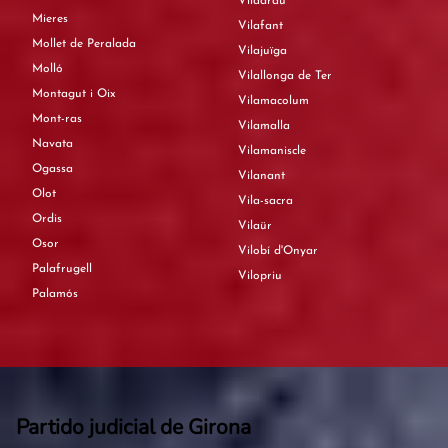
Viladrau
Mieres
Vilafant
Mollet de Peralada
Vilajuïga
Molló
Vilallonga de Ter
Montagut i Oix
Vilamacolum
Mont-ras
Vilamalla
Navata
Vilamaniscle
Ogassa
Vilanant
Olot
Vila-sacra
Ordis
Vilaür
Osor
Vilobí d'Onyar
Palafrugell
Vilopriu
Palamós
Partido judicial de Girona