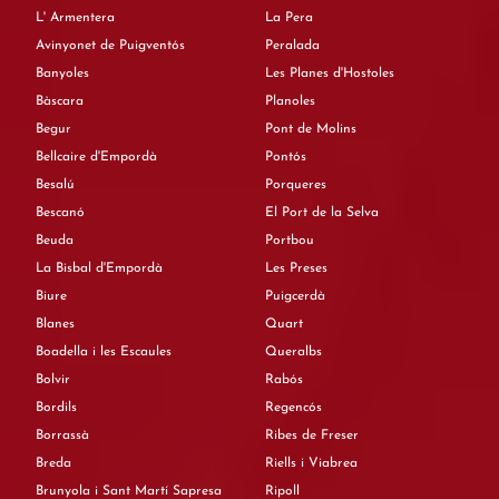
L' Armentera
La Pera
Avinyonet de Puigventós
Peralada
Banyoles
Les Planes d'Hostoles
Bàscara
Planoles
Begur
Pont de Molins
Bellcaire d'Empordà
Pontós
Besalú
Porqueres
Bescanó
El Port de la Selva
Beuda
Portbou
La Bisbal d'Empordà
Les Preses
Biure
Puigcerdà
Blanes
Quart
Boadella i les Escaules
Queralbs
Bolvir
Rabós
Bordils
Regencós
Borrassà
Ribes de Freser
Breda
Riells i Viabrea
Brunyola i Sant Martí Sapresa
Ripoll