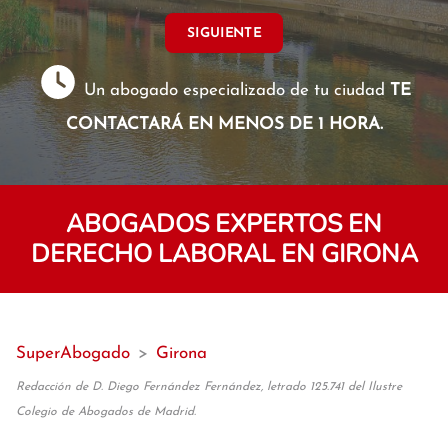
SIGUIENTE
Un abogado especializado de tu ciudad
TE
CONTACTARÁ EN MENOS DE 1 HORA.
ABOGADOS EXPERTOS EN
DERECHO LABORAL EN GIRONA
SuperAbogado
>
Girona
Redacción de D. Diego Fernández Fernández, letrado 125.741 del Ilustre
Colegio de Abogados de Madrid.