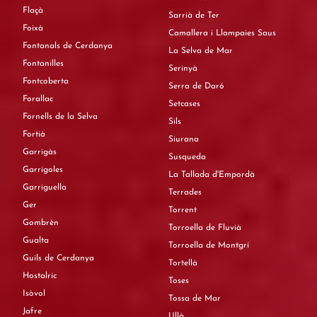
Flaçà
Sarrià de Ter
Foixà
Camallera i Llampaies Saus
Fontanals de Cerdanya
La Selva de Mar
Fontanilles
Serinyà
Fontcoberta
Serra de Daró
Forallac
Setcases
Fornells de la Selva
Sils
Fortià
Siurana
Garrigàs
Susqueda
Garrigoles
La Tallada d'Empordà
Garriguella
Terrades
Ger
Torrent
Gombrèn
Torroella de Fluvià
Gualta
Torroella de Montgrí
Guils de Cerdanya
Tortellà
Hostalric
Toses
Isòvol
Tossa de Mar
Jafre
Ullà