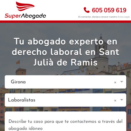
605 059 619
Al contactar, declara conocer nuestro
Aviso Legal
Tu abogado experto en
derecho laboral en Sant
Julià de Ramis
×
Girona
×
Laboralistas