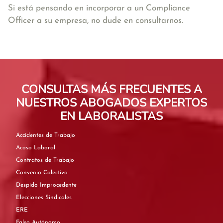
Si está pensando en incorporar a un Compliance
Officer a su empresa, no dude en consultarnos.
CONSULTAS MÁS FRECUENTES A
NUESTROS ABOGADOS EXPERTOS
EN LABORALISTAS
Accidentes de Trabajo
Acoso Laboral
Contratos de Trabajo
Convenio Colectivo
Despido Improcedente
Elecciones Sindicales
ERE
Falso Autónomo