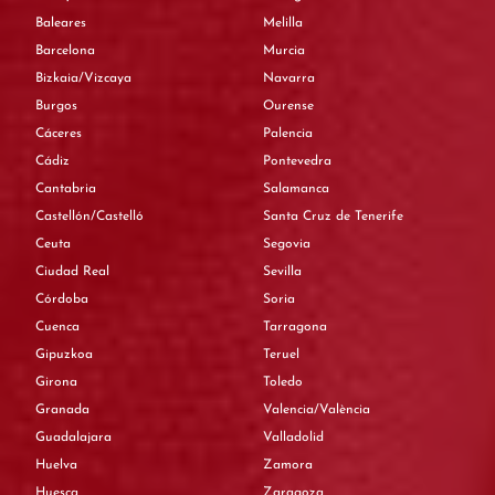
Baleares
Melilla
Barcelona
Murcia
Bizkaia/Vizcaya
Navarra
Burgos
Ourense
Cáceres
Palencia
Cádiz
Pontevedra
Cantabria
Salamanca
Castellón/Castelló
Santa Cruz de Tenerife
Ceuta
Segovia
Ciudad Real
Sevilla
Córdoba
Soria
Cuenca
Tarragona
Gipuzkoa
Teruel
Girona
Toledo
Granada
Valencia/València
Guadalajara
Valladolid
Huelva
Zamora
Huesca
Zaragoza