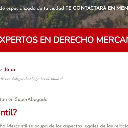
o especializado de tu ciudad
TE CONTACTARÁ EN MENO
PERTOS EN DERECHO MERCAN
>
Játar
 Ilustre Colegio de Abogados de Madrid.
tán en SuperAbogado
ntil?
 Mercantil se ocupa de los aspectos legales de las relacion