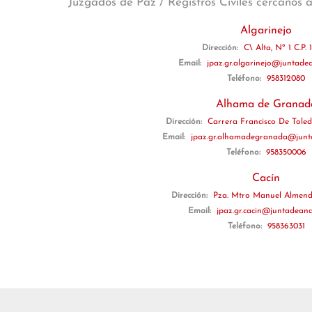
Juzgados de Paz / Registros Civiles cercanos 
Algarinejo
Dirección:
C\ Alta, Nº 1 C.P.
Email:
jpaz.gr.algarinejo@juntadea
Teléfono:
958312080
Alhama de Granad
Dirección:
Carrera Francisco De Toledo
Email:
jpaz.gr.alhamadegranada@junta
Teléfono:
958350006
Cacín
Dirección:
Pza. Mtro Manuel Almendr
Email:
jpaz.gr.cacin@juntadeand
Teléfono:
958363031