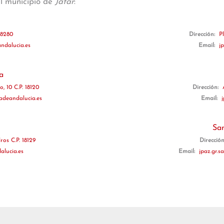
al municipio de
Játar
:
 18280
Dirección:
P
ndalucia.es
Email:
j
a
, 10 C.P. 18120
Dirección:
deandalucia.es
Email:
Sa
os C.P. 18129
Direcció
alucia.es
Email:
jpaz.gr.