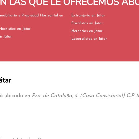
EN LAS QUE LE OFRECEMOS A
mobiliario y Propiedad Horizontal en
Extranjería en Játar
Fiscalistas en Játar
Derecho Urbanístico en Játar
Herencias en Játar
vorcios en Játar
Laboralistas en Játar
átar
stá ubicado en
Pza. de Cataluña, 4. (Casa Consistorial) C.P. 1