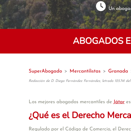
Un abogad
ABOGADOS EX
SuperAbogado
>
Mercantilistas
>
Granada
Redacción de D. Diego Fernández Fernández, letrado 125.741 del
Los mejores abogados mercantiles de
Játar
es
¿Qué es el Derecho Merca
Regulado por el Código de Comercio, el Derecho