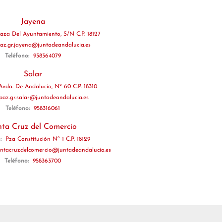
Jayena
laza Del Ayuntamiento, S/N C.P. 18127
paz.gr.jayena@juntadeandalucia.es
Teléfono:
958364079
Salar
Avda. De Andalucía, Nº 60 C.P. 18310
jpaz.gr.salar@juntadeandalucia.es
Teléfono:
958316061
nta Cruz del Comercio
n:
Pza Constitución Nº 1 C.P. 18129
santacruzdelcomercio@juntadeandalucia.es
Teléfono:
958363700