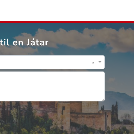
il en Játar
×