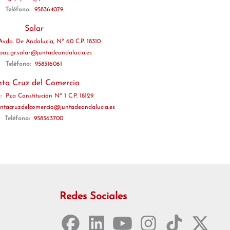
Teléfono:
958364079
Salar
Avda. De Andalucía, Nº 60 C.P. 18310
jpaz.gr.salar@juntadeandalucia.es
Teléfono:
958316061
nta Cruz del Comercio
n:
Pza Constitución Nº 1 C.P. 18129
santacruzdelcomercio@juntadeandalucia.es
Teléfono:
958363700
Redes Sociales