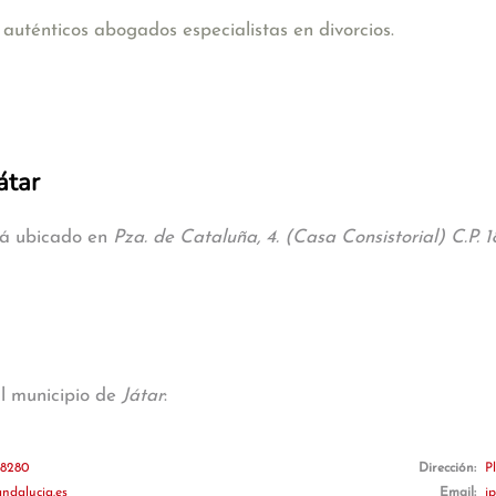
uténticos abogados especialistas en divorcios.
átar
stá ubicado en
Pza. de Cataluña, 4. (Casa Consistorial) C.P. 1
al municipio de
Játar
:
 18280
Dirección:
P
ndalucia.es
Email:
j