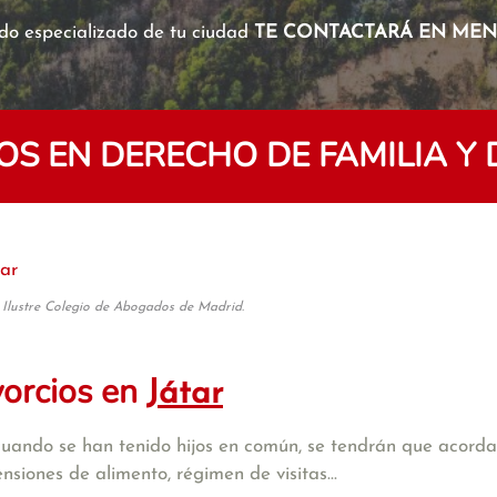
o especializado de tu ciudad
TE CONTACTARÁ EN MENO
 EN DERECHO DE FAMILIA Y 
tar
 Ilustre Colegio de Abogados de Madrid.
vorcios en
Játar
cuando se han tenido hijos en común, se tendrán que acordar
iones de alimento, régimen de visitas...