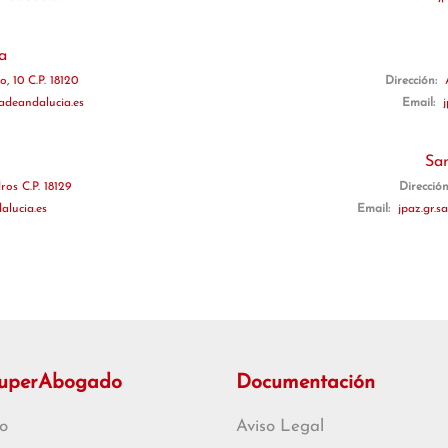
a
, 10 C.P. 18120
Dirección:
deandalucia.es
Email:
Sa
os C.P. 18129
Direcció
alucia.es
Email:
jpaz.gr.
SuperAbogado
Documentación
o
Aviso Legal