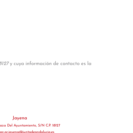
8127
y cuya información de contacto es la
Jayena
laza Del Ayuntamiento, S/N C.P. 18127
paz.gr.jayena@juntadeandalucia.es