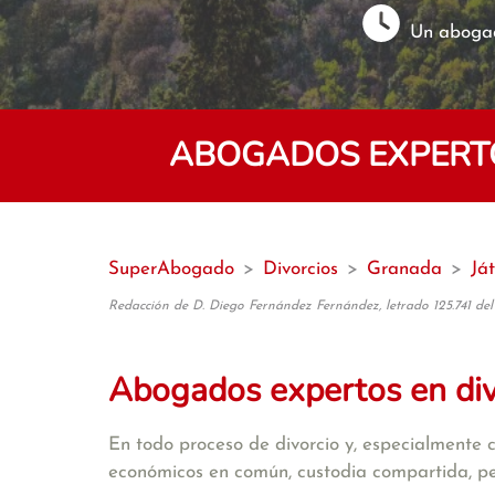
Un abogad
ABOGADOS EXPERTOS
SuperAbogado
>
Divorcios
>
Granada
>
Já
Redacción de D. Diego Fernández Fernández, letrado 125.741 del
Abogados expertos en di
En todo proceso de divorcio y, especialmente 
económicos en común, custodia compartida, pens