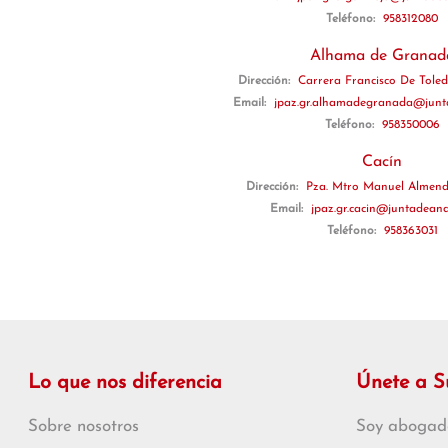
Teléfono:
958312080
Alhama de Granad
Dirección:
Carrera Francisco De Toledo
Email:
jpaz.gr.alhamadegranada@junta
Teléfono:
958350006
Cacín
Dirección:
Pza. Mtro Manuel Almendr
Email:
jpaz.gr.cacin@juntadeand
Teléfono:
958363031
Lo que nos diferencia
Únete a 
Sobre nosotros
Soy abogad