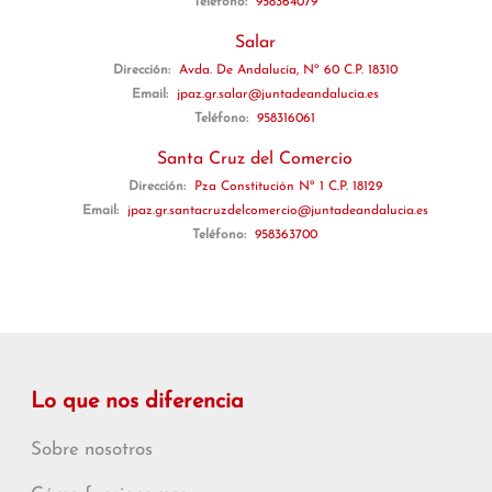
Teléfono:
958364079
Salar
Dirección:
Avda. De Andalucía, Nº 60 C.P. 18310
Email:
jpaz.gr.salar@juntadeandalucia.es
Teléfono:
958316061
Santa Cruz del Comercio
Dirección:
Pza Constitución Nº 1 C.P. 18129
Email:
jpaz.gr.santacruzdelcomercio@juntadeandalucia.es
Teléfono:
958363700
Lo que nos diferencia
Sobre nosotros