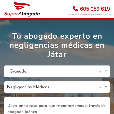
605 059 619
Al contactar, declara conocer nuestro
Aviso Legal
Tu abogado experto en
negligencias médicas en
Játar
×
Granada
×
Negligencias Médicas