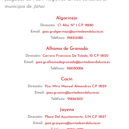
municipio de
Játar
:
Algarinejo
Dirección:
C\ Alta, Nº 1 C.P. 18280
Email:
jpaz.gr.algarinejo@juntadeandalucia.es
Teléfono:
958312080
Alhama de Granada
Dirección:
Carrera Francisco De Toledo, 10 C.P. 18120
Email:
jpaz.gr.alhamadegranada@juntadeandalucia.es
Teléfono:
958350006
Cacín
Dirección:
Pza. Mtro Manuel Almendros C.P. 18129
Email:
jpaz.gr.cacin@juntadeandalucia.es
Teléfono:
958363031
Jayena
Dirección:
Plaza Del Ayuntamiento, S/N C.P. 18127
Email:
jpaz.gr.jayena@juntadeandalucia.es