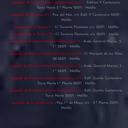
Juzgado de lo Contencioso-Administrativo nº1
- Edificio V Centenario.
Torre Norte 2 ª Planta 52071 - Melilla
Juzgado de Menores nº1
- Pza. del Mar, s/n. Edif. V Centenario 52071 -
Melilla
Juzgado de lo Penal nº1
- C/ Teniente Flomesta, s/n. 52071 - Melilla
Juzgado de lo Penal nº2
- C/ Teniente Flomesta, s/n. 52071 - Melilla
Juzgado de Primera Instancia/Instrucción nº1
- Avda. General Macías, 3 -
1 º 52071 - Melilla
Juzgado de Primera Instancia/Instrucción nº2
- C/ Marqués de los Vélez,
28 52071 - Melilla
Juzgado de Primera Instancia/Instrucción nº3
- Avda. General Macías, 3 -
1 º 52071 - Melilla
Juzgado de Primera Instancia/Instrucción nº4
- Edif. Quinto Centenario.
Torre Norte 1 ª Planta 52071 - Melilla
Juzgado de Primera Instancia/Instrucción nº5
- Edif. Quinto Centenario.
Torre Norte 52071 - Melilla
Juzgado de lo Social único
- Pza. 1 º de Mayo, s/n - 2 ª Planta 52071 -
Melilla