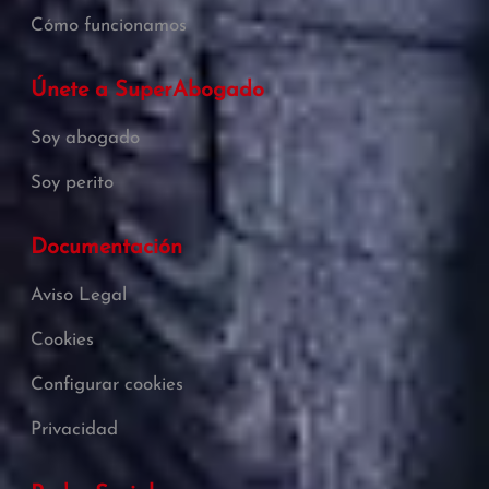
Cómo funcionamos
Únete a SuperAbogado
Soy abogado
Soy perito
Documentación
Aviso Legal
Cookies
Configurar cookies
Privacidad