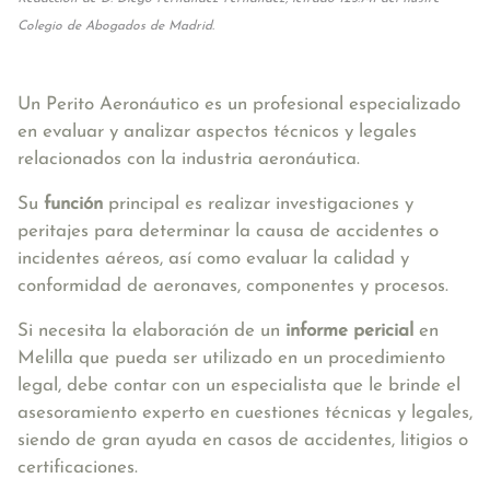
Colegio de Abogados de Madrid.
Un Perito Aeronáutico es un profesional especializado
en evaluar y analizar aspectos técnicos y legales
relacionados con la industria aeronáutica.
Su
función
principal es realizar investigaciones y
peritajes para determinar la causa de accidentes o
incidentes aéreos, así como evaluar la calidad y
conformidad de aeronaves, componentes y procesos.
Si necesita la elaboración de un
informe pericial
en
Melilla que pueda ser utilizado en un procedimiento
legal, debe contar con un especialista que le brinde el
asesoramiento experto en cuestiones técnicas y legales,
siendo de gran ayuda en casos de accidentes, litigios o
certificaciones.