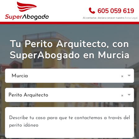
605 059 619
Al contactar, declara conocer nuestro
Aviso Legal
Tu Perito Arquitecto, con
SuperAbogado en Murcia
×
Murcia
×
Perito Arquitecto