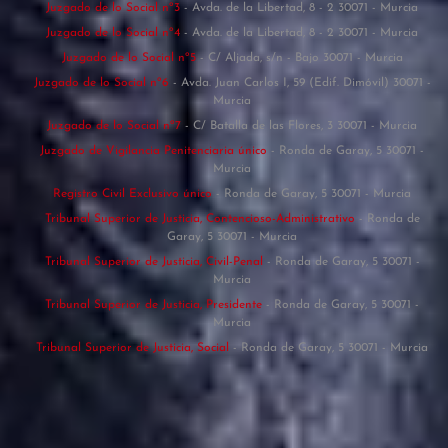
Juzgado de lo Social nº3
- Avda. de la Libertad, 8 - 2 30071 - Murcia
Juzgado de lo Social nº4
- Avda. de la Libertad, 8 - 2 30071 - Murcia
Juzgado de lo Social nº5
- C/ Aljada, s/n - Bajo 30071 - Murcia
Juzgado de lo Social nº6
- Avda. Juan Carlos I, 59 (Edif. Dimóvil) 30071 -
Murcia
Juzgado de lo Social nº7
- C/ Batalla de las Flores, 3 30071 - Murcia
Juzgado de Vigilancia Penitenciaria único
- Ronda de Garay, 5 30071 -
Murcia
Registro Civil Exclusivo único
- Ronda de Garay, 5 30071 - Murcia
Tribunal Superior de Justicia, Contencioso-Administrativo
- Ronda de
Garay, 5 30071 - Murcia
Tribunal Superior de Justicia, Civil-Penal
- Ronda de Garay, 5 30071 -
Murcia
Tribunal Superior de Justicia, Presidente
- Ronda de Garay, 5 30071 -
Murcia
Tribunal Superior de Justicia, Social
- Ronda de Garay, 5 30071 - Murcia