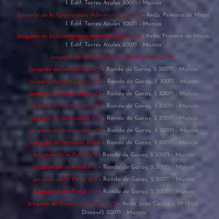
1. Edif. Torres Azules 30071 - Murcia
Juzgado de lo Contencioso-Administrativo nº2
- Avda. Primero de Mayo,
1. Edif. Torres Azules 30071 - Murcia
Juzgado de lo Contencioso-Administrativo nº3
- Avda. Primero de Mayo,
1. Edif. Torres Azules 30071 - Murcia
Juzgado de lo Contencioso-Administrativo nº4
-
Juzgado de Instrucción nº1
- Ronda de Garay, 5 30071 - Murcia
Juzgado de Instrucción nº2
- Ronda de Garay, 5 30071 - Murcia
Juzgado de Instrucción nº3
- Ronda de Garay, 5 30071 - Murcia
Juzgado de Instrucción nº4
- Ronda de Garay, 5 30071 - Murcia
Juzgado de Instrucción nº5
- Ronda de Garay, 5 30071 - Murcia
Juzgado de Instrucción nº6
- Ronda de Garay, 5 30071 - Murcia
Juzgado de Menores único
- Ronda de Garay, 5 30071 - Murcia
Juzgado de lo Penal nº1
- Ronda de Garay, 5 30071 - Murcia
Juzgado de lo Penal nº2
- Ronda de Garay, 5 30071 - Murcia
Juzgado de lo Penal nº3
- Ronda de Garay, 5 30071 - Murcia
Juzgado de lo Penal nº4
- Ronda de Garay, 5 30071 - Murcia
Juzgado de Primera Instancia nº1
- Avda. Juan Carlos I, 59 (Edif.
Dimóvil) 30071 - Murcia