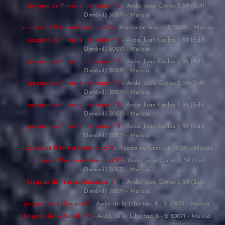
Juzgado de Primera Instancia nº2
- Avda. Juan Carlos I, 59 (Edif.
Dimóvil) 30071 - Murcia
Juzgado de Primera Instancia nº3
- Ronda de Garay, 5 30071 - Murcia
Juzgado de Primera Instancia nº4
- Avda. Juan Carlos I, 59 (Edif.
Dimóvil) 30071 - Murcia
Juzgado de Primera Instancia nº5
- Avda. Juan Carlos I, 59 (Edif.
Dimóvil) 30071 - Murcia
Juzgado de Primera Instancia nº6
- Avda. Juan Carlos I, 59 (Edif.
Dimóvil) 30071 - Murcia
Juzgado de Primera Instancia nº7
- Avda. Juan Carlos I, 59 (Edif.
Dimóvil) 30071 - Murcia
Juzgado de Primera Instancia nº8
- Avda. Juan Carlos I, 59 (Edif.
Dimóvil) 30071 - Murcia
Juzgado de Primera Instancia nº9
- Ronda de Garay, 5 30071 - Murcia
Juzgado de Primera Instancia nº10
- Avda. Juan Carlos I, 59 (Edif.
Dimóvil) 30071 - Murcia
Juzgado de Primera Instancia nº11
- Avda. Juan Carlos I, 59 (Edif.
Dimóvil) 30071 - Murcia
Juzgado de lo Social nº1
- Avda. de la Libertad, 8 - 2 30071 - Murcia
Juzgado de lo Social nº2
- Avda. de la Libertad, 8 - 2 30071 - Murcia