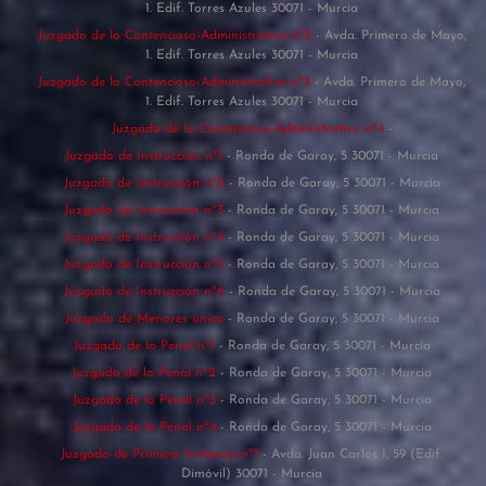
1. Edif. Torres Azules 30071 - Murcia
Juzgado de lo Contencioso-Administrativo nº2
- Avda. Primero de Mayo,
1. Edif. Torres Azules 30071 - Murcia
Juzgado de lo Contencioso-Administrativo nº3
- Avda. Primero de Mayo,
1. Edif. Torres Azules 30071 - Murcia
Juzgado de lo Contencioso-Administrativo nº4
-
Juzgado de Instrucción nº1
- Ronda de Garay, 5 30071 - Murcia
Juzgado de Instrucción nº2
- Ronda de Garay, 5 30071 - Murcia
Juzgado de Instrucción nº3
- Ronda de Garay, 5 30071 - Murcia
Juzgado de Instrucción nº4
- Ronda de Garay, 5 30071 - Murcia
Juzgado de Instrucción nº5
- Ronda de Garay, 5 30071 - Murcia
Juzgado de Instrucción nº6
- Ronda de Garay, 5 30071 - Murcia
Juzgado de Menores único
- Ronda de Garay, 5 30071 - Murcia
Juzgado de lo Penal nº1
- Ronda de Garay, 5 30071 - Murcia
Juzgado de lo Penal nº2
- Ronda de Garay, 5 30071 - Murcia
Juzgado de lo Penal nº3
- Ronda de Garay, 5 30071 - Murcia
Juzgado de lo Penal nº4
- Ronda de Garay, 5 30071 - Murcia
Juzgado de Primera Instancia nº1
- Avda. Juan Carlos I, 59 (Edif.
Dimóvil) 30071 - Murcia