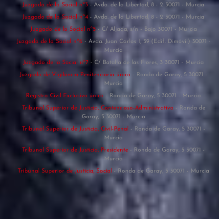
Juzgado de lo Social nº3
- Avda. de la Libertad, 8 - 2 30071 - Murcia
Juzgado de lo Social nº4
- Avda. de la Libertad, 8 - 2 30071 - Murcia
Juzgado de lo Social nº5
- C/ Aljada, s/n - Bajo 30071 - Murcia
Juzgado de lo Social nº6
- Avda. Juan Carlos I, 59 (Edif. Dimóvil) 30071 -
Murcia
Juzgado de lo Social nº7
- C/ Batalla de las Flores, 3 30071 - Murcia
Juzgado de Vigilancia Penitenciaria único
- Ronda de Garay, 5 30071 -
Murcia
Registro Civil Exclusivo único
- Ronda de Garay, 5 30071 - Murcia
Tribunal Superior de Justicia, Contencioso-Administrativo
- Ronda de
Garay, 5 30071 - Murcia
Tribunal Superior de Justicia, Civil-Penal
- Ronda de Garay, 5 30071 -
Murcia
Tribunal Superior de Justicia, Presidente
- Ronda de Garay, 5 30071 -
Murcia
Tribunal Superior de Justicia, Social
- Ronda de Garay, 5 30071 - Murcia