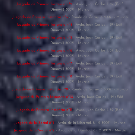
Juzgado de Primera Instancia nº2
- Avda. Juan Carlos I, 59 (Edif.
Dimóvil) 30071 - Murcia
Juzgado de Primera Instancia nº3
- Ronda de Garay, 5 30071 - Murcia
Juzgado de Primera Instancia nº4
- Avda. Juan Carlos I, 59 (Edif.
Dimóvil) 30071 - Murcia
Juzgado de Primera Instancia nº5
- Avda. Juan Carlos I, 59 (Edif.
Dimóvil) 30071 - Murcia
Juzgado de Primera Instancia nº6
- Avda. Juan Carlos I, 59 (Edif.
Dimóvil) 30071 - Murcia
Juzgado de Primera Instancia nº7
- Avda. Juan Carlos I, 59 (Edif.
Dimóvil) 30071 - Murcia
Juzgado de Primera Instancia nº8
- Avda. Juan Carlos I, 59 (Edif.
Dimóvil) 30071 - Murcia
Juzgado de Primera Instancia nº9
- Ronda de Garay, 5 30071 - Murcia
Juzgado de Primera Instancia nº10
- Avda. Juan Carlos I, 59 (Edif.
Dimóvil) 30071 - Murcia
Juzgado de Primera Instancia nº11
- Avda. Juan Carlos I, 59 (Edif.
Dimóvil) 30071 - Murcia
Juzgado de lo Social nº1
- Avda. de la Libertad, 8 - 2 30071 - Murcia
Juzgado de lo Social nº2
- Avda. de la Libertad, 8 - 2 30071 - Murcia