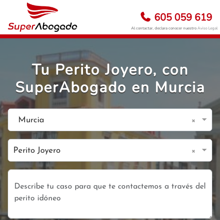
605 059 619
Al contactar, declara conocer nuestro
Aviso Legal
Tu Perito Joyero, con
SuperAbogado en Murcia
×
Murcia
×
Perito Joyero