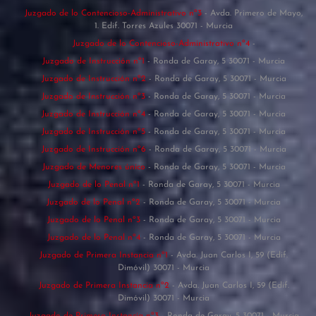
Juzgado de lo Contencioso-Administrativo nº3
- Avda. Primero de Mayo,
1. Edif. Torres Azules 30071 - Murcia
Juzgado de lo Contencioso-Administrativo nº4
-
Juzgado de Instrucción nº1
- Ronda de Garay, 5 30071 - Murcia
Juzgado de Instrucción nº2
- Ronda de Garay, 5 30071 - Murcia
Juzgado de Instrucción nº3
- Ronda de Garay, 5 30071 - Murcia
Juzgado de Instrucción nº4
- Ronda de Garay, 5 30071 - Murcia
Juzgado de Instrucción nº5
- Ronda de Garay, 5 30071 - Murcia
Juzgado de Instrucción nº6
- Ronda de Garay, 5 30071 - Murcia
Juzgado de Menores único
- Ronda de Garay, 5 30071 - Murcia
Juzgado de lo Penal nº1
- Ronda de Garay, 5 30071 - Murcia
Juzgado de lo Penal nº2
- Ronda de Garay, 5 30071 - Murcia
Juzgado de lo Penal nº3
- Ronda de Garay, 5 30071 - Murcia
Juzgado de lo Penal nº4
- Ronda de Garay, 5 30071 - Murcia
Juzgado de Primera Instancia nº1
- Avda. Juan Carlos I, 59 (Edif.
Dimóvil) 30071 - Murcia
Juzgado de Primera Instancia nº2
- Avda. Juan Carlos I, 59 (Edif.
Dimóvil) 30071 - Murcia