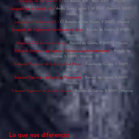
Juzgado de lo Social nº5
- C/ Aljada, s/n - Bajo 30071 - Murcia
Juzgado de lo Social nº6
- Avda. Juan Carlos I, 59 (Edif. Dimóvil) 30071 -
Murcia
Juzgado de lo Social nº7
- C/ Batalla de las Flores, 3 30071 - Murcia
Juzgado de Vigilancia Penitenciaria único
- Ronda de Garay, 5 30071 -
Murcia
Registro Civil Exclusivo único
- Ronda de Garay, 5 30071 - Murcia
Tribunal Superior de Justicia, Contencioso-Administrativo
- Ronda de
Garay, 5 30071 - Murcia
Tribunal Superior de Justicia, Civil-Penal
- Ronda de Garay, 5 30071 -
Murcia
Tribunal Superior de Justicia, Presidente
- Ronda de Garay, 5 30071 -
Murcia
Tribunal Superior de Justicia, Social
- Ronda de Garay, 5 30071 - Murcia
Lo que nos diferencia