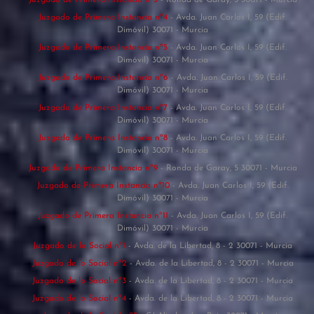
Juzgado de Primera Instancia nº3
- Ronda de Garay, 5 30071 - Murcia
Juzgado de Primera Instancia nº4
- Avda. Juan Carlos I, 59 (Edif.
Dimóvil) 30071 - Murcia
Juzgado de Primera Instancia nº5
- Avda. Juan Carlos I, 59 (Edif.
Dimóvil) 30071 - Murcia
Juzgado de Primera Instancia nº6
- Avda. Juan Carlos I, 59 (Edif.
Dimóvil) 30071 - Murcia
Juzgado de Primera Instancia nº7
- Avda. Juan Carlos I, 59 (Edif.
Dimóvil) 30071 - Murcia
Juzgado de Primera Instancia nº8
- Avda. Juan Carlos I, 59 (Edif.
Dimóvil) 30071 - Murcia
Juzgado de Primera Instancia nº9
- Ronda de Garay, 5 30071 - Murcia
Juzgado de Primera Instancia nº10
- Avda. Juan Carlos I, 59 (Edif.
Dimóvil) 30071 - Murcia
Juzgado de Primera Instancia nº11
- Avda. Juan Carlos I, 59 (Edif.
Dimóvil) 30071 - Murcia
Juzgado de lo Social nº1
- Avda. de la Libertad, 8 - 2 30071 - Murcia
Juzgado de lo Social nº2
- Avda. de la Libertad, 8 - 2 30071 - Murcia
Juzgado de lo Social nº3
- Avda. de la Libertad, 8 - 2 30071 - Murcia
Juzgado de lo Social nº4
- Avda. de la Libertad, 8 - 2 30071 - Murcia