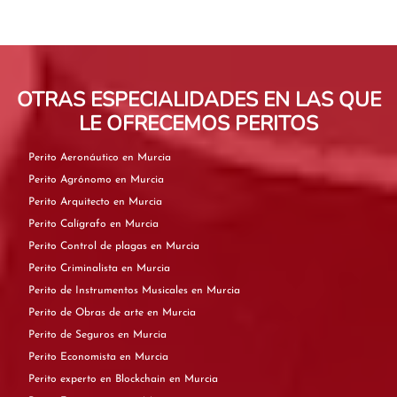
OTRAS ESPECIALIDADES EN LAS QUE
LE OFRECEMOS PERITOS
Perito Aeronáutico en Murcia
Perito Agrónomo en Murcia
Perito Arquitecto en Murcia
Perito Calígrafo en Murcia
Perito Control de plagas en Murcia
Perito Criminalista en Murcia
Perito de Instrumentos Musicales en Murcia
Perito de Obras de arte en Murcia
Perito de Seguros en Murcia
Perito Economista en Murcia
Perito experto en Blockchain en Murcia