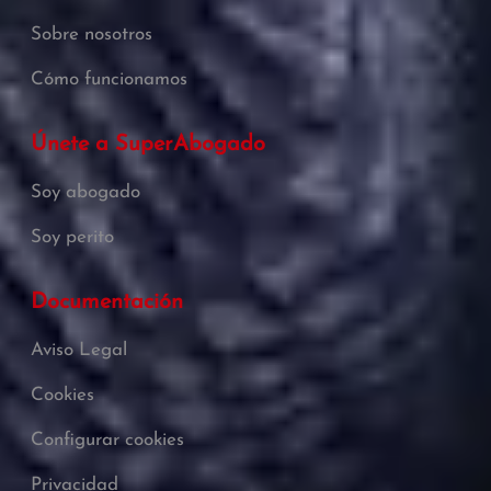
Sobre nosotros
Cómo funcionamos
Únete a SuperAbogado
Soy abogado
Soy perito
Documentación
Aviso Legal
Cookies
Configurar cookies
Privacidad