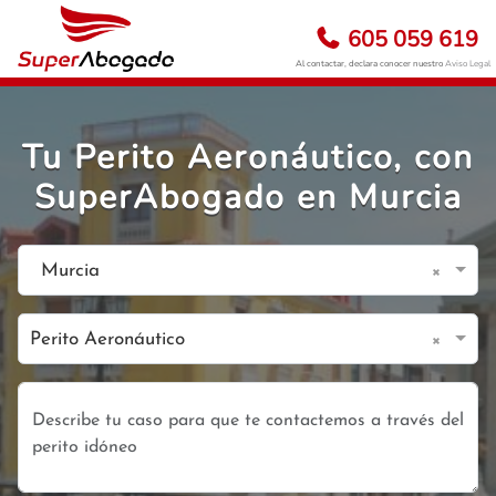
605 059 619
Al contactar, declara conocer nuestro
Aviso Legal
Tu Perito Aeronáutico, con
SuperAbogado en Murcia
×
Murcia
×
Perito Aeronáutico