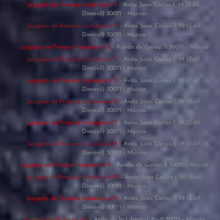
Juzgado de Primera Instancia nº1
- Avda. Juan Carlos I, 59 (Edif.
Dimóvil) 30071 - Murcia
Juzgado de Primera Instancia nº2
- Avda. Juan Carlos I, 59 (Edif.
Dimóvil) 30071 - Murcia
Juzgado de Primera Instancia nº3
- Ronda de Garay, 5 30071 - Murcia
Juzgado de Primera Instancia nº4
- Avda. Juan Carlos I, 59 (Edif.
Dimóvil) 30071 - Murcia
Juzgado de Primera Instancia nº5
- Avda. Juan Carlos I, 59 (Edif.
Dimóvil) 30071 - Murcia
Juzgado de Primera Instancia nº6
- Avda. Juan Carlos I, 59 (Edif.
Dimóvil) 30071 - Murcia
Juzgado de Primera Instancia nº7
- Avda. Juan Carlos I, 59 (Edif.
Dimóvil) 30071 - Murcia
Juzgado de Primera Instancia nº8
- Avda. Juan Carlos I, 59 (Edif.
Dimóvil) 30071 - Murcia
Juzgado de Primera Instancia nº9
- Ronda de Garay, 5 30071 - Murcia
Juzgado de Primera Instancia nº10
- Avda. Juan Carlos I, 59 (Edif.
Dimóvil) 30071 - Murcia
Juzgado de Primera Instancia nº11
- Avda. Juan Carlos I, 59 (Edif.
Dimóvil) 30071 - Murcia
Juzgado de lo Social nº1
- Avda. de la Libertad, 8 - 2 30071 - Murcia