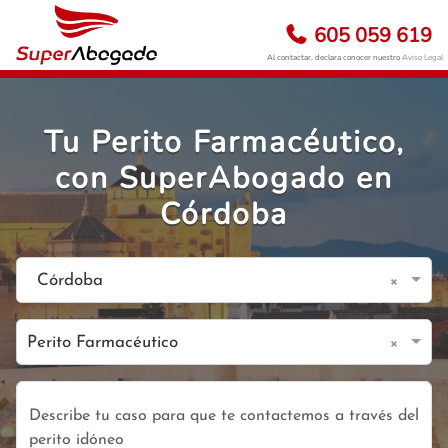
605 059 619
Al contactar, declara conocer nuestro
Aviso Legal
Tu Perito Farmacéutico,
con SuperAbogado en
Córdoba
×
Córdoba
×
Perito Farmacéutico