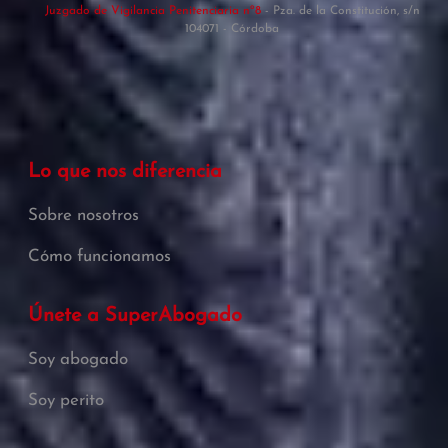
Juzgado de Vigilancia Penitenciaria nº8
- Pza. de la Constitución, s/n
104071 - Córdoba
Lo que nos diferencia
Sobre nosotros
Cómo funcionamos
Únete a SuperAbogado
Soy abogado
Soy perito