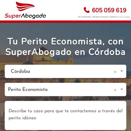
605 059 619
Al contactar, declara conocer nuestro
Aviso Legal
Tu Perito Economista, con
SuperAbogado en Córdoba
×
Córdoba
×
Perito Economista