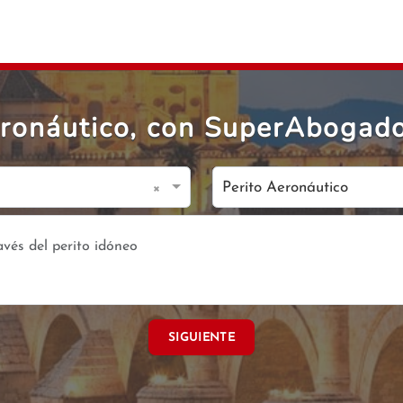
eronáutico, con SuperAbogad
×
Perito Aeronáutico
SIGUIENTE