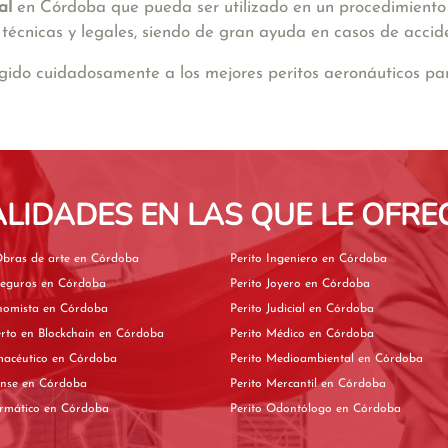
al
en Córdoba que pueda ser utilizado en un procedimiento l
écnicas y legales, siendo de gran ayuda en casos de accidente
o cuidadosamente a los mejores peritos aeronáuticos para
ALIDADES EN LAS QUE LE OFRE
Perito de Obras de arte en Córdoba
Perito Ingeniero en Córdoba
Perito de Seguros en Córdoba
Perito Joyero en Córdoba
Perito Economista en Córdoba
Perito Judicial en Córdoba
Perito experto en Blockchain en Córdoba
Perito Médico en Córdoba
Perito Farmacéutico en Córdoba
Perito Medioambiental en Córdoba
Perito Forense en Córdoba
Perito Mercantil en Córdoba
Perito Informático en Córdoba
Perito Odontólogo en Córdoba