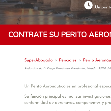
Un perit
CONTRATE SU PERITO AER
SuperAbogado
>
Periciales
>
Perito Aeronáu
Redacción de D. Diego Fernández Fernández, letrado 125.741 del
Un Perito Aeronáutico es un profesional especi
Su
función
principal es realizar investigacione
conformidad de aeronaves, componentes y pr