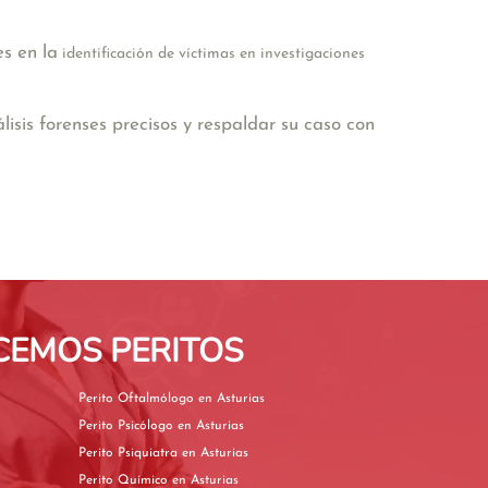
s en la
identificación de víctimas en investigaciones
isis forenses precisos y respaldar su caso con
CEMOS PERITOS
Perito Oftalmólogo en Asturias
Perito Psicólogo en Asturias
Perito Psiquiatra en Asturias
Perito Químico en Asturias