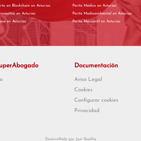
Perito experto en Blockchain en Asturias
Perito Médico en Asturias
Perito Farmacéutico en Asturias
Perito Medioambiental en Asturias
Perito Forense en Asturias
Perito Mercantil en Asturias
SuperAbogado
Documentación
o
Aviso Legal
Cookies
Configurar cookies
Privacidad
Desarrollado por Just Quality