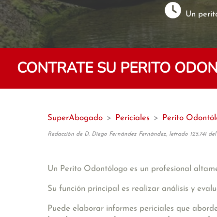
Un perit
CONTRATE SU PERITO ODO
SuperAbogado
>
Periciales
>
Perito Odontó
Redacción de D. Diego Fernández Fernández, letrado 125.741 del
Un Perito Odontólogo es un profesional altam
Su función principal es realizar análisis y eva
Puede elaborar informes periciales que abor