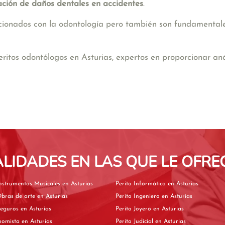
ación de daños dentales en accidentes
.
acionados con la odontología pero también son fundamentale
itos odontólogos en Asturias, expertos en proporcionar anál
ALIDADES EN LAS QUE LE OFRE
Perito de Instrumentos Musicales en Asturias
Perito Informático en Asturias
Perito de Obras de arte en Asturias
Perito Ingeniero en Asturias
Perito de Seguros en Asturias
Perito Joyero en Asturias
Perito Economista en Asturias
Perito Judicial en Asturias