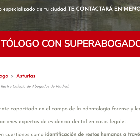
o especializado de tu ciudad
TE CONTACTARÁ EN MENOS
NTÓLOGO CON SUPERABOGADO 
logo
>
Asturias
 Ilustre Colegio de Abogados de Madrid.
ente capacitado en el campo de la odontología forense y le
luaciones expertas de evidencia dental en casos legales.
den cuestiones como
identificación de restos humanos a través