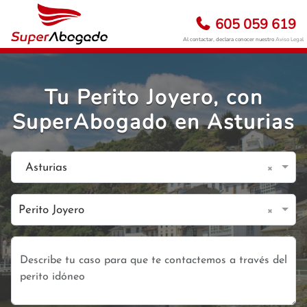
605 059 619
Al contactar, declara conocer nuestro
Aviso Legal
Tu Perito Joyero, con
SuperAbogado en Asturias
×
Asturias
×
Perito Joyero