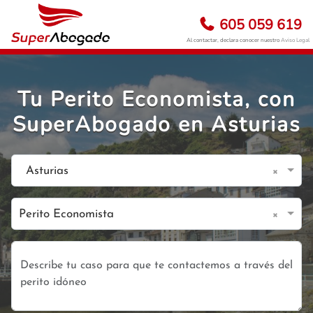
605 059 619
Al contactar, declara conocer nuestro
Aviso Legal
Tu Perito Economista, con
SuperAbogado en Asturias
×
Asturias
×
Perito Economista