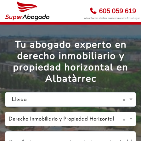
605 059 619
Al contactar, declara conocer nuestro
Aviso Legal
Tu abogado experto en
derecho inmobiliario y
propiedad horizontal en
Albatàrrec
×
Lleida
×
Derecho Inmobiliario y Propiedad Horizontal