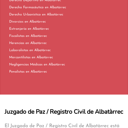
Derecho Deportivo en Albatàrrec
Derecho Farmacéutico en Albatàrrec
Derecho Urbanístico en Albatàrrec
Divorcios en Albatàrrec
Extranjería en Albatàrrec
Fiscalistas en Albatàrrec
Herencias en Albatàrrec
Laboralistas en Albatàrrec
Mercantilistas en Albatàrrec
Negligencias Médicas en Albatàrrec
Penalistas en Albatàrrec
Juzgado de Paz / Registro Civil de Albatàrrec
El Juzgado de Paz / Registro Civil de Albatàrrec está