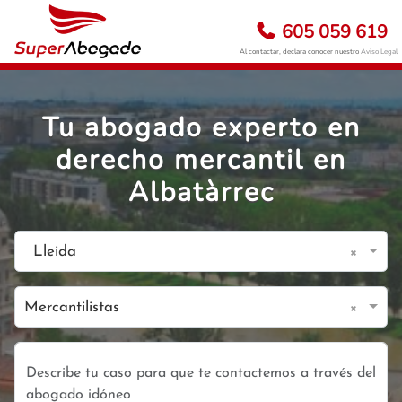
605 059 619
Al contactar, declara conocer nuestro
Aviso Legal
Tu abogado experto en
derecho mercantil en
Albatàrrec
×
Lleida
×
Mercantilistas