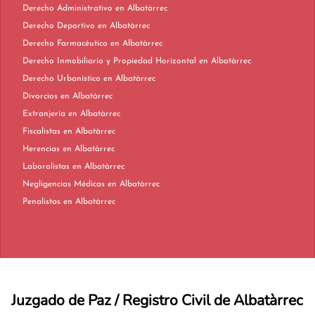
Derecho Administrativo en Albatàrrec
Derecho Deportivo en Albatàrrec
Derecho Farmacéutico en Albatàrrec
Derecho Inmobiliario y Propiedad Horizontal en Albatàrrec
Derecho Urbanístico en Albatàrrec
Divorcios en Albatàrrec
Extranjería en Albatàrrec
Fiscalistas en Albatàrrec
Herencias en Albatàrrec
Laboralistas en Albatàrrec
Negligencias Médicas en Albatàrrec
Penalistas en Albatàrrec
Juzgado de Paz / Registro Civil de Albatàrrec