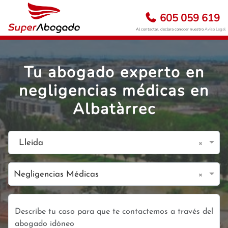
605 059 619
Al contactar, declara conocer nuestro
Aviso Legal
Tu abogado experto en
negligencias médicas en
Albatàrrec
×
Lleida
×
Negligencias Médicas