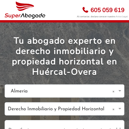
605 059 619
Al contactar, declara conocer nuestro
Aviso Legal
Tu abogado experto en
derecho inmobiliario y
propiedad horizontal en
Huércal-Overa
×
Almería
×
Derecho Inmobiliario y Propiedad Horizontal