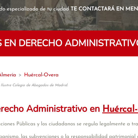
o especializado de tu ciudad
TE CONTACTARÁ EN MENO
 EN DERECHO ADMINISTRATIV
Almería
>
Huércal-Overa
 Ilustre Colegio de Abogados de Madrid.
recho Administrativo en
Huércal
raciones Públicas y los ciudadanos se regula legalmente a tr
banismo, las subvenciones o la responsabilidad patrimonial 