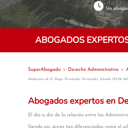
Un abogad
ABOGADOS EXPERTOS
SuperAbogado
>
Derecho Administrativo
>
Redacción de D. Diego Fernández Fernández, letrado 125.741 del
Abogados expertos en De
El día a día de la relación entre las Administ
Siendo así, áreas tan diferenciadas como el ur