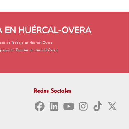
A EN HUÉRCAL-OVERA
Permiso de Trabajo en Huércal-Overa
Reagrupación Familiar en Huércal-Overa
Redes Sociales