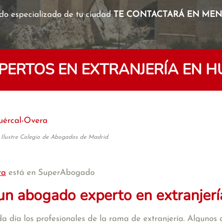
o especializado de tu ciudad
TE CONTACTARÁ EN MENO
ERTOS EN EXTRANJERÍA EN 
uércal-Overa
 Ilustre Colegio de Abogados de Madrid.
ra
está en SuperAbogado
un abogado experto en extranjerí
a día los profesionales de la rama de extranjería. Algunos d