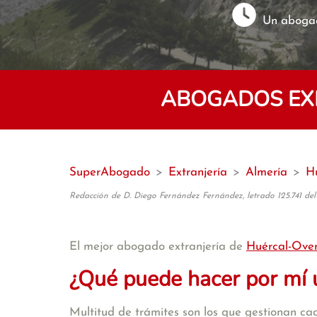
Un abogad
ABOGADOS EXP
SuperAbogado
>
Extranjería
>
Almería
>
H
Redacción de D. Diego Fernández Fernández, letrado 125.741 del
El mejor abogado extranjería de
Huércal-Ove
¿Qué puede hacer por mí 
Multitud de trámites son los que gestionan cad