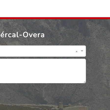
uércal-Overa
×