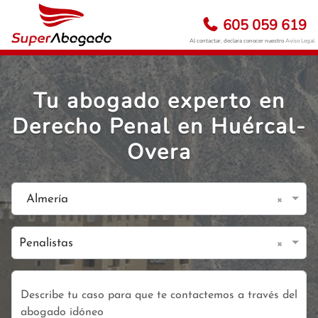
605 059 619
Al contactar, declara conocer nuestro
Aviso Legal
Tu abogado experto en
Derecho Penal en Huércal-
Overa
×
Almería
×
Penalistas