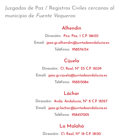
Juzgados de Paz / Registros Civiles cercanos al
municipio de
Fuente Vaqueros
:
Alhendín
Dirección:
Pza. Paz, 1 C.P. 18620
Email:
jpaz.gr.alhendin@juntadeandalucia.es
Teléfono:
958576154
Cijuela
Dirección:
C\ Real, Nº 25 C.P. 18339
Email:
jpaz.gr.cijuela@juntadeandalucia.es
Teléfono:
958515084
Láchar
Dirección:
Avda. Andalucía, Nº 8 C.P. 18327
Email:
jpaz.gr.lachar@juntadeandalucia.es
Teléfono:
958457005
La Malahá
Dirección:
C\ Real, Nº 18 C.P. 18130