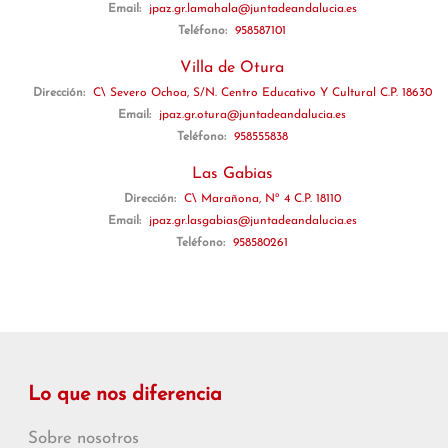
Email:
jpaz.gr.lamahala@juntadeandalucia.es
Teléfono:
958587101
Villa de Otura
Dirección:
C\ Severo Ochoa, S/N. Centro Educativo Y Cultural C.P. 18630
Email:
jpaz.gr.otura@juntadeandalucia.es
Teléfono:
958555838
Las Gabias
Dirección:
C\ Marañona, Nº 4 C.P. 18110
Email:
jpaz.gr.lasgabias@juntadeandalucia.es
Teléfono:
958580261
Lo que nos diferencia
Sobre nosotros