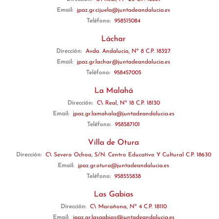
Email:
jpaz.gr.cijuela@juntadeandalucia.es
Teléfono:
958515084
Láchar
Dirección:
Avda. Andalucía, Nº 8 C.P. 18327
Email:
jpaz.gr.lachar@juntadeandalucia.es
Teléfono:
958457005
La Malahá
Dirección:
C\ Real, Nº 18 C.P. 18130
Email:
jpaz.gr.lamahala@juntadeandalucia.es
Teléfono:
958587101
Villa de Otura
Dirección:
C\ Severo Ochoa, S/N. Centro Educativo Y Cultural C.P. 18630
Email:
jpaz.gr.otura@juntadeandalucia.es
Teléfono:
958555838
Las Gabias
Dirección:
C\ Marañona, Nº 4 C.P. 18110
Email:
jpaz.gr.lasgabias@juntadeandalucia.es