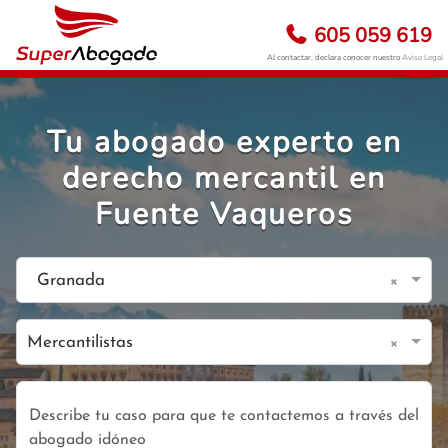
605 059 619
Al contactar, declara conocer nuestro
Aviso Legal
Tu abogado experto en
derecho mercantil en
Fuente Vaqueros
×
Granada
×
Mercantilistas