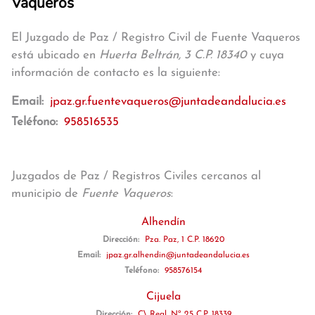
Vaqueros
El Juzgado de Paz / Registro Civil de Fuente Vaqueros
está ubicado en
Huerta Beltrán, 3 C.P. 18340
y cuya
información de contacto es la siguiente:
Email:
jpaz.gr.fuentevaqueros@juntadeandalucia.es
Teléfono:
958516535
Juzgados de Paz / Registros Civiles cercanos al
municipio de
Fuente Vaqueros
:
Alhendín
Dirección:
Pza. Paz, 1 C.P. 18620
Email:
jpaz.gr.alhendin@juntadeandalucia.es
Teléfono:
958576154
Cijuela
Dirección:
C\ Real, Nº 25 C.P. 18339