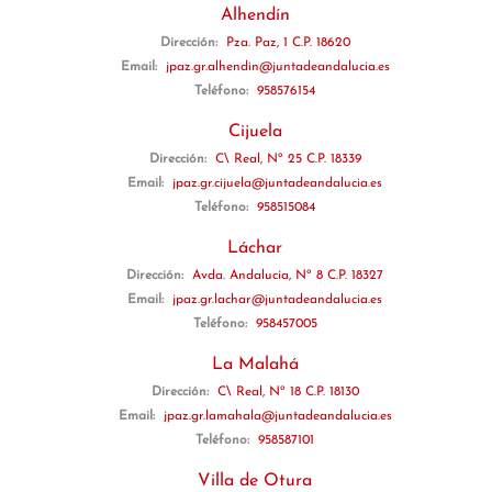
Alhendín
Dirección:
Pza. Paz, 1 C.P. 18620
Email:
jpaz.gr.alhendin@juntadeandalucia.es
Teléfono:
958576154
Cijuela
Dirección:
C\ Real, Nº 25 C.P. 18339
Email:
jpaz.gr.cijuela@juntadeandalucia.es
Teléfono:
958515084
Láchar
Dirección:
Avda. Andalucía, Nº 8 C.P. 18327
Email:
jpaz.gr.lachar@juntadeandalucia.es
Teléfono:
958457005
La Malahá
Dirección:
C\ Real, Nº 18 C.P. 18130
Email:
jpaz.gr.lamahala@juntadeandalucia.es
Teléfono:
958587101
Villa de Otura