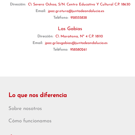
Dirección:
C\ Severo Ochoa, S/N. Centro Educativo Y Cultural C.P. 18630
Email:
jpaz.gr.otura@juntadeandalucia.es
Teléfono:
958555838
Las Gabias
Dirección:
C\ Marañona, Nº 4 C.P. 18110
Email:
jpaz.gr.lasgabias@juntadeandalucia.es
Teléfono:
958580261
Lo que nos diferencia
Sobre nosotros
Cómo funcionamos