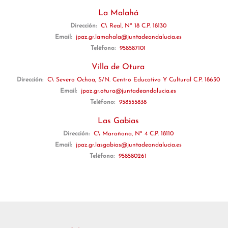
La Malahá
Dirección:
C\ Real, Nº 18 C.P. 18130
Email:
jpaz.gr.lamahala@juntadeandalucia.es
Teléfono:
958587101
Villa de Otura
Dirección:
C\ Severo Ochoa, S/N. Centro Educativo Y Cultural C.P. 18630
Email:
jpaz.gr.otura@juntadeandalucia.es
Teléfono:
958555838
Las Gabias
Dirección:
C\ Marañona, Nº 4 C.P. 18110
Email:
jpaz.gr.lasgabias@juntadeandalucia.es
Teléfono:
958580261