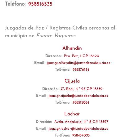
Teléfono:
958516535
Juzgados de Paz / Registros Civiles cercanos al
municipio de
Fuente Vaqueros
:
Alhendín
Dirección:
Pza. Paz, 1 C.P. 18620
Email:
jpaz.gr.alhendin@juntadeandalucia.es
Teléfono:
958576154
Cijuela
Dirección:
C\ Real, Nº 25 C.P. 18339
Email:
jpaz.gr.cijuela@juntadeandalucia.es
Teléfono:
958515084
Láchar
Dirección:
Avda. Andalucía, Nº 8 C.P. 18327
Email:
jpaz.gr.lachar@juntadeandalucia.es
Teléfono:
958457005