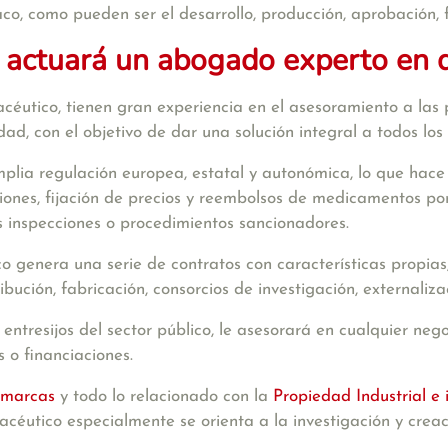
co, como pueden ser el desarrollo, producción, aprobación, 
 actuará un abogado experto en 
utico, tienen gran experiencia en el asesoramiento a las p
d, con el objetivo de dar una solución integral a todos los c
plia regulación europea, estatal y autonómica, lo que hace
aciones, fijación de precios y reembolsos de medicamentos p
es inspecciones o procedimientos sancionadores.
o genera una serie de contratos con características propias, 
ibución, fabricación, consorcios de investigación, externalizac
entresijos del
sector público
, le asesorará en cualquier neg
 o financiaciones.
 marcas
y todo lo relacionado con la
Propiedad Industrial e 
macéutico especialmente se orienta a la investigación y cre