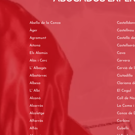
Abella de la Conca
Castelldan
Àger
Castellnou
Agramunt
Castelló d
Aitona
Castellserà
Els Alamús
Cava
Alàs i Cerc
Cervera
L' Albagés
Cervià de 
Albatàrrec
Ciutadilla
Albesa
Clariana d
L' Albi
El Cogul
Alcanó
Coll de Na
Alcarràs
La Coma i 
Alcoletge
Conca de D
Alfarràs
Corbins
Alfés
Cubells