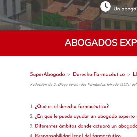
Un abogad
ABOGADOS EXPE
SuperAbogado
>
Derecho Farmacéutico
>
L
Redacción de D. Diego Fernández Fernández, letrado 125.741 del
¿Qué es el derecho farmacéutico?
¿En qué le puede ayudar un abogado experto 
Diferentes ámbitos donde actuará un abogado
Responsabilidad legal del farmacéutico