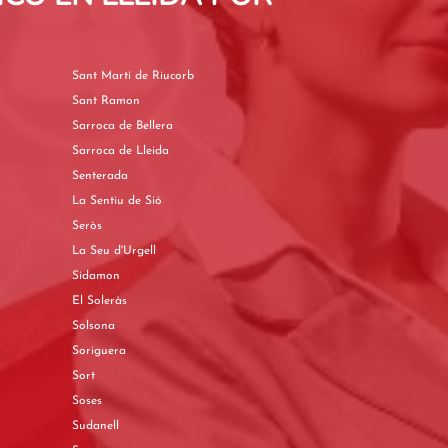
Sant Martí de Riucorb
Sant Ramon
Sarroca de Bellera
Sarroca de Lleida
Senterada
La Sentiu de Sió
Seròs
La Seu d'Urgell
Sidamon
El Soleràs
Solsona
Soriguera
Sort
Soses
Sudanell