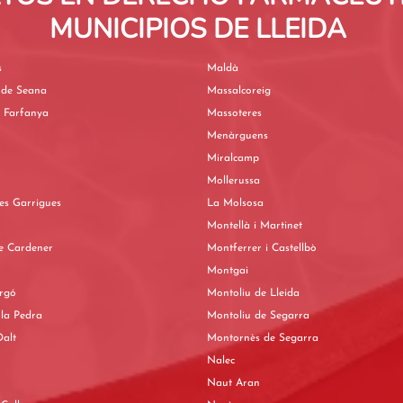
MUNICIPIOS DE LLEIDA
s
Maldà
 de Seana
Massalcoreig
e Farfanya
Massoteres
Menàrguens
Miralcamp
Mollerussa
les Garrigues
La Molsosa
Montellà i Martinet
e Cardener
Montferrer i Castellbò
Montgai
rgó
Montoliu de Lleida
la Pedra
Montoliu de Segarra
alt
Montornès de Segarra
Nalec
Naut Aran