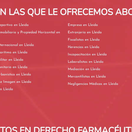
EN LAS QUE LE OFRECEMOS A
Derecho Deportivo en Lleida
Empresa en Lleida
mobiliario y Propiedad Horizontal en
Extranjería en Lleida
Fiscalistas en Lleida
Derecho Internacional en Lleida
Herencias en Lleida
Derecho Marítimo en Lleida
Incapacitación en Lleida
Derecho Militar en Lleida
Laboralistas en Lleida
Derecho Sanitario en Lleida
Mediación en Lleida
Derecho Urbanístico en Lleida
Mercantilistas en Lleida
Derechos de Imagen en Lleida
Negligencias Médicas en Lleida
vorcios en Lleida
OS EN DERECHO FARMACÉUTI