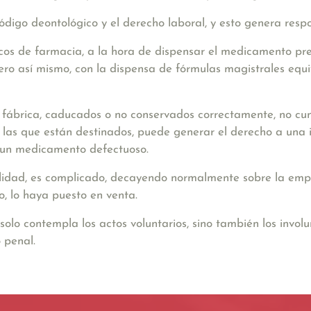
ódigo deontológico y el derecho laboral, y esto genera
respo
nicos de farmacia, a la hora de dispensar el medicamento pr
, pero así mismo, con la dispensa de fórmulas magistrales e
fábrica, caducados o no conservados correctamente,
no cum
as que están destinados, puede generar el derecho a una i
e un medicamento defectuoso.
lidad, es complicado, decayendo normalmente sobre la empr
o, lo haya puesto en venta.
olo contempla los actos voluntarios, sino también los involu
o penal
.