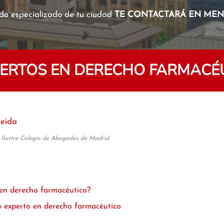
o especializado de tu ciudad
TE CONTACTARÁ EN MENO
RTOS EN DERECHO FARMACÉU
leida
 Ilustre Colegio de Abogados de Madrid.
en derecho farmacéutico?
 experto en derecho farmacéutico