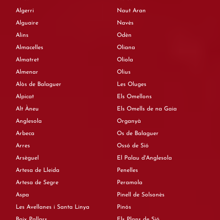
Algerri
Naut Aran
Alguaire
Navès
Alins
Odèn
Almacelles
Oliana
Almatret
Oliola
Almenar
Olius
Alòs de Balaguer
Les Oluges
Alpicat
Els Omellons
Alt Àneu
Els Omells de na Gaia
Anglesola
Organyà
Arbeca
Os de Balaguer
Arres
Ossó de Sió
Arsèguel
El Palau d'Anglesola
Artesa de Lleida
Penelles
Artesa de Segre
Peramola
Aspa
Pinell de Solsonès
Les Avellanes i Santa Linya
Pinós
Baix Pallars
Els Plans de Sió