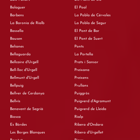
Balaguer
El Poal
Barbens
La Pobla de Cérvoles
La Baronia de Rialb
La Pobla de Segur
Bassella
El Pont de Bar
Bausen
El Pont de Suert
Belianes
Ponts
Bellaguarda
La Portella
Bellcaire d'Urgell
Prats i Sansor
Bell-lloc d'Urgell
Preixana
Bellmunt d'Urgell
Preixens
Bellpuig
Prullans
Bellver de Cerdanya
Puiggròs
Bellvís
Puigverd d'Agramunt
Benavent de Segrià
Puigverd de Lleida
Biosca
Rialp
Es Bòrdes
Ribera d'Ondara
Les Borges Blanques
Ribera d'Urgellet