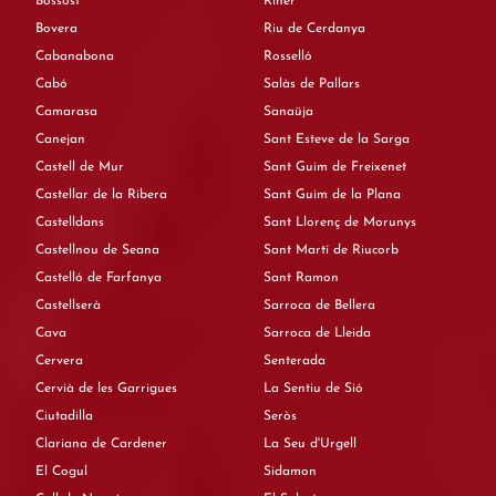
Bossòst
Riner
Bovera
Riu de Cerdanya
Cabanabona
Rosselló
Cabó
Salàs de Pallars
Camarasa
Sanaüja
Canejan
Sant Esteve de la Sarga
Castell de Mur
Sant Guim de Freixenet
Castellar de la Ribera
Sant Guim de la Plana
Castelldans
Sant Llorenç de Morunys
Castellnou de Seana
Sant Martí de Riucorb
Castelló de Farfanya
Sant Ramon
Castellserà
Sarroca de Bellera
Cava
Sarroca de Lleida
Cervera
Senterada
Cervià de les Garrigues
La Sentiu de Sió
Ciutadilla
Seròs
Clariana de Cardener
La Seu d'Urgell
El Cogul
Sidamon