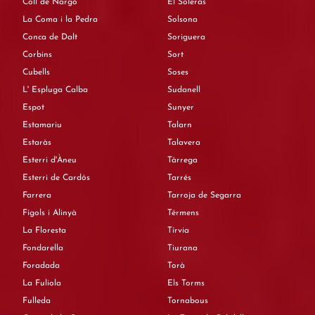
Coll de Nargó
El Soleràs
La Coma i la Pedra
Solsona
Conca de Dalt
Soriguera
Corbins
Sort
Cubells
Soses
L' Espluga Calba
Sudanell
Espot
Sunyer
Estamariu
Talarn
Estaràs
Talavera
Esterri d'Àneu
Tàrrega
Esterri de Cardós
Tarrés
Farrera
Tarroja de Segarra
Fígols i Alinyà
Térmens
La Floresta
Tírvia
Fondarella
Tiurana
Foradada
Torà
La Fuliola
Els Torms
Fulleda
Tornabous