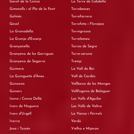
Gavet de la Conca
La Torre de Cabdella
Gimenells i el Pla de la Font
Torrebesses
Golmés
Torrefarrera
Gósol
Torrefeta i Florejacs
La Granadella
Torregrossa
La Granja d'Escarp
Torrelameu
Granyanella
Torres de Segre
Granyena de les Garrigues
Torre-serona
Granyena de Segarra
Tremp
Guimerà
La Vall de Boí
La Guingueta d'Àneu
Vall de Cardós
Guissona
Vallbona de les Monges
Guixers
Vallfogona de Balaguer
Isona i Conca Dellà
Les Valls d'Aguilar
Ivars de Noguera
Les Valls de Valira
Ivars d'Urgell
La Vansa i Fórnols
Ivorra
Verdú
Josa i Tuixén
Vielha e Mijaran