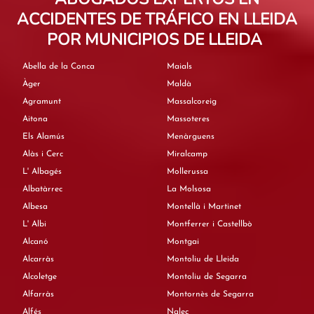
ACCIDENTES DE TRÁFICO EN LLEIDA
POR MUNICIPIOS DE LLEIDA
Abella de la Conca
Maials
Àger
Maldà
Agramunt
Massalcoreig
Aitona
Massoteres
Els Alamús
Menàrguens
Alàs i Cerc
Miralcamp
L' Albagés
Mollerussa
Albatàrrec
La Molsosa
Albesa
Montellà i Martinet
L' Albi
Montferrer i Castellbò
Alcanó
Montgai
Alcarràs
Montoliu de Lleida
Alcoletge
Montoliu de Segarra
Alfarràs
Montornès de Segarra
Alfés
Nalec