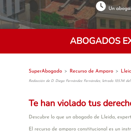
Un abogad
ABOGADOS EX
SuperAbogado
>
Recurso de Amparo
>
Llei
Redacción de D. Diego Fernández Fernández, letrado 125.741 del
Te han violado tus derech
Descubre lo que un abogado de Lleida, experto
El recurso de amparo constitucional es un inst