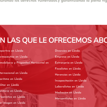
aurando los derechos vulnerados.y garantizando la plena vige
EN LAS QUE LE OFRECEMOS A
Derecho Deportivo en Lleida
Divorcios en Lleida
Derecho Farmacéutico en Lleida
Empresa en Lleida
mobiliario y Propiedad Horizontal en
Extranjería en Lleida
Fiscalistas en Lleida
Derecho Internacional en Lleida
Herencias en Lleida
Derecho Marítimo en Lleida
Incapacitación en Lleida
Derecho Militar en Lleida
Laboralistas en Lleida
Derecho Sanitario en Lleida
Mediación en Lleida
Derecho Urbanístico en Lleida
Mercantilistas en Lleida
Derechos de Imagen en Lleida