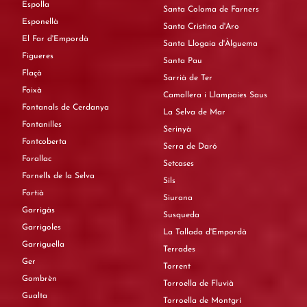
Espolla
Santa Coloma de Farners
Esponellà
Santa Cristina d'Aro
El Far d'Empordà
Santa Llogaia d'Àlguema
Figueres
Santa Pau
Flaçà
Sarrià de Ter
Foixà
Camallera i Llampaies Saus
Fontanals de Cerdanya
La Selva de Mar
Fontanilles
Serinyà
Fontcoberta
Serra de Daró
Forallac
Setcases
Fornells de la Selva
Sils
Fortià
Siurana
Garrigàs
Susqueda
Garrigoles
La Tallada d'Empordà
Garriguella
Terrades
Ger
Torrent
Gombrèn
Torroella de Fluvià
Gualta
Torroella de Montgrí