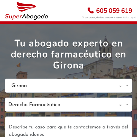
605 059 619
Al contactar, declara conocer nuestro
Aviso Legal
Tu abogado experto en
derecho farmacéutico en
Girona
×
Girona
×
Derecho Farmacéutico