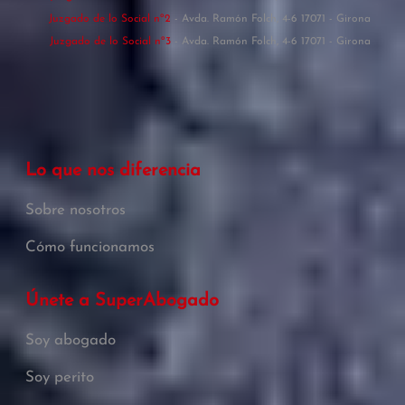
Juzgado de lo Social nº2
- Avda. Ramón Folch, 4-6 17071 - Girona
Juzgado de lo Social nº3
- Avda. Ramón Folch, 4-6 17071 - Girona
Lo que nos diferencia
Sobre nosotros
Cómo funcionamos
Únete a SuperAbogado
Soy abogado
Soy perito