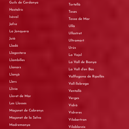
Guils de Cerdanya
Tortellà
Hostalric
Toses
Isòvol
Tossa de Mar
Jafre
Ullà
La Jonquera
Ullastret
Juià
Ultramort
Lladó
Urús
Llagostera
La Vajol
Llambilles
La Vall de Bianya
Llanars
La Vall d'en Bas
Llançà
Vallfogona de Ripollès
Llers
Vall-llobrega
Llívia
Ventalló
Lloret de Mar
Verges
Les Llosses
Vidrà
Maçanet de Cabrenys
Vidreres
Maçanet de la Selva
Vilabertran
Madremanya
Vilablareix