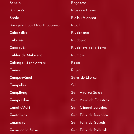
Bordils
Regencós
Borrassà
Ribes de Freser
Breda
Riells i Viabrea
Brunyola i Sant Martí Sapresa
Ripoll
Cabanelles
Riudarenes
Cabanes
Riudaura
Cadaqués
Riudellots de la Selva
Caldes de Malavella
Riumors
Calonge i Sant Antoni
Roses
Camós
Rupià
Campdevànol
Sales de Llierca
Campelles
Salt
Campllong
Sant Andreu Salou
Camprodon
Sant Aniol de Finestres
Canet d'Adri
Sant Climent Sescebes
Cantallops
Sant Feliu de Buixalleu
Capmany
Sant Feliu de Guíxols
Cassà de la Selva
Sant Feliu de Pallerols