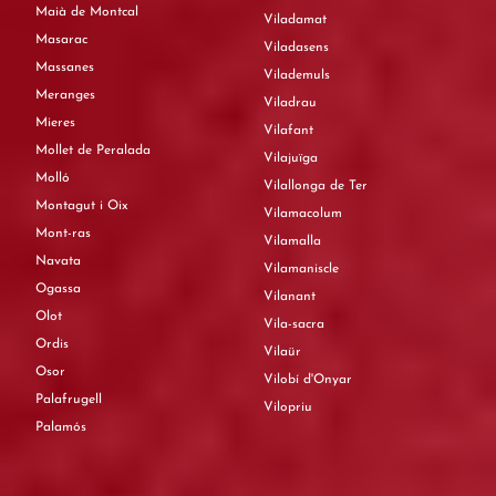
Maià de Montcal
Viladamat
Masarac
Viladasens
Massanes
Vilademuls
Meranges
Viladrau
Mieres
Vilafant
Mollet de Peralada
Vilajuïga
Molló
Vilallonga de Ter
Montagut i Oix
Vilamacolum
Mont-ras
Vilamalla
Navata
Vilamaniscle
Ogassa
Vilanant
Olot
Vila-sacra
Ordis
Vilaür
Osor
Vilobí d'Onyar
Palafrugell
Vilopriu
Palamós