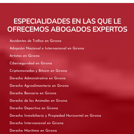
ESPECIALIDADES EN LAS QUE LE
OFRECEMOS ABOGADOS EXPERTOS
Accidentes de Tráfico en Girona
Adopción Nacional e Internacional en Girona
Artistas en Girona
Ciberseguridad en Girona
Criptomonedas y Bitcoin en Girona
Derecho Administrativo en Girona
Derecho Agroalimentario en Girona
Derecho Bancario en Girona
Derecho de los Animales en Girona
Derecho Deportivo en Girona
Derecho Inmobiliario y Propiedad Horizontal en Girona
Derecho Internacional en Girona
Derecho Marítimo en Girona