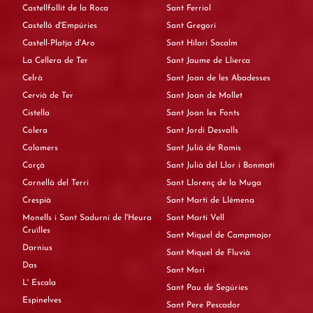
Castellfollit de la Roca
Sant Ferriol
Castelló d'Empúries
Sant Gregori
Castell-Platja d'Aro
Sant Hilari Sacalm
La Cellera de Ter
Sant Jaume de Llierca
Celrà
Sant Joan de les Abadesses
Cervià de Ter
Sant Joan de Mollet
Cistella
Sant Joan les Fonts
Colera
Sant Jordi Desvalls
Colomers
Sant Julià de Ramis
Corçà
Sant Julià del Llor i Bonmatí
Cornellà del Terri
Sant Llorenç de la Muga
Crespià
Sant Martí de Llémena
Monells i Sant Sadurní de l'Heura
Sant Martí Vell
Cruïlles
Sant Miquel de Campmajor
Darnius
Sant Miquel de Fluvià
Das
Sant Mori
L' Escala
Sant Pau de Segúries
Espinelves
Sant Pere Pescador