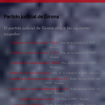
Partido judicial de Girona
El partido judicial de Girona ofrece los siguientes
juzgados:
Audiencia Provincial, Sección 1ª Civil
- Pza. de la Catedral, 2 17071 -
Girona
Audiencia Provincial, Sección 2ª Civil
- Pza. de la Catedral, 2 17071 -
Girona
Audiencia Provincial, Sección 3ª Penal
- Pza. de la Catedral, 2 17071 -
Girona
Audiencia Provincial Presidente
- Pza. de la Catedral, 2 17071 - Girona
Juzgado de lo Contencioso-Administrativo nº1
- Avda. Ramón Folch, 4-6
17071 - Girona
Juzgado de lo Contencioso-Administrativo nº2
- Avda. Ramón Folch, 4-6
17071 - Girona
Juzgado de Menores único
- C/ Nou, 4 17071 - Girona
Juzgado de lo Penal nº1
- Avda. Ramón Folch, 4-6 17071 - Girona