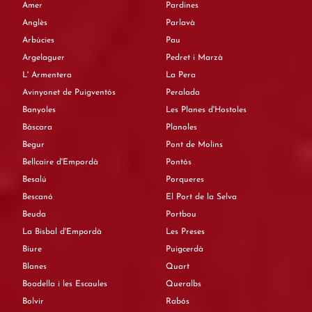
Amer
Pardines
Anglès
Parlavà
Arbúcies
Pau
Argelaguer
Pedret i Marzà
L' Armentera
La Pera
Avinyonet de Puigventós
Peralada
Banyoles
Les Planes d'Hostoles
Bàscara
Planoles
Begur
Pont de Molins
Bellcaire d'Empordà
Pontós
Besalú
Porqueres
Bescanó
El Port de la Selva
Beuda
Portbou
La Bisbal d'Empordà
Les Preses
Biure
Puigcerdà
Blanes
Quart
Boadella i les Escaules
Queralbs
Bolvir
Rabós