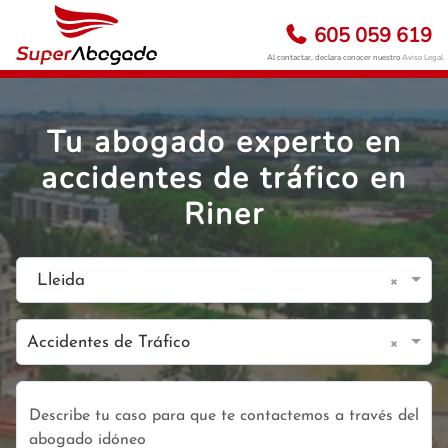
605 059 619
Al contactar, declara conocer nuestro
Aviso Legal
Tu abogado experto en
accidentes de tráfico en
Riner
×
Lleida
×
Accidentes de Tráfico