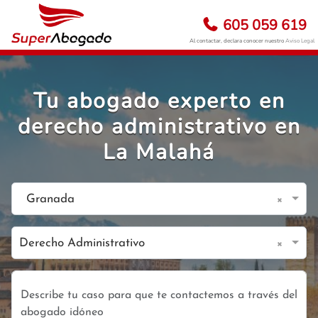
605 059 619
Al contactar, declara conocer nuestro
Aviso Legal
Tu abogado experto en
derecho administrativo en
La Malahá
×
Granada
×
Derecho Administrativo