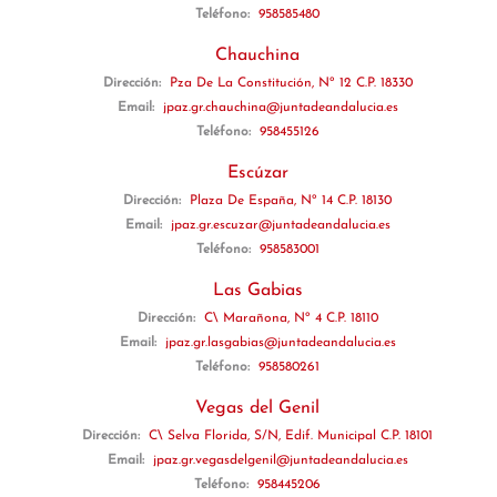
Teléfono:
958585480
Chauchina
Dirección:
Pza De La Constitución, Nº 12 C.P. 18330
Email:
jpaz.gr.chauchina@juntadeandalucia.es
Teléfono:
958455126
Escúzar
Dirección:
Plaza De España, Nº 14 C.P. 18130
Email:
jpaz.gr.escuzar@juntadeandalucia.es
Teléfono:
958583001
Las Gabias
Dirección:
C\ Marañona, Nº 4 C.P. 18110
Email:
jpaz.gr.lasgabias@juntadeandalucia.es
Teléfono:
958580261
Vegas del Genil
Dirección:
C\ Selva Florida, S/N, Edif. Municipal C.P. 18101
Email:
jpaz.gr.vegasdelgenil@juntadeandalucia.es
Teléfono:
958445206