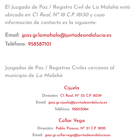
El Juzgado de Paz / Registro Civil de La Malahá está
ubicado en
C\ Real, Nº 18 C.P. 18130
y cuya
información de contacto es la siguiente:
Email:
jpaz.gr.lamahala@juntadeandalucia.es
Teléfono:
958587101
Juzgados de Paz / Registros Civiles cercanos al
municipio de
La Malahá
:
Cijuela
Dirección:
C\ Real, Nº 25 C.P. 18339
Email:
jpaz.gr.cijuela@juntadeandalucia.es
Teléfono:
958515084
Cúllar Vega
Dirección:
Pablo Picasso, Nº 21 C.P. 18195
Email:
jpaz.gr.cullarvega@juntadeandalucia.es