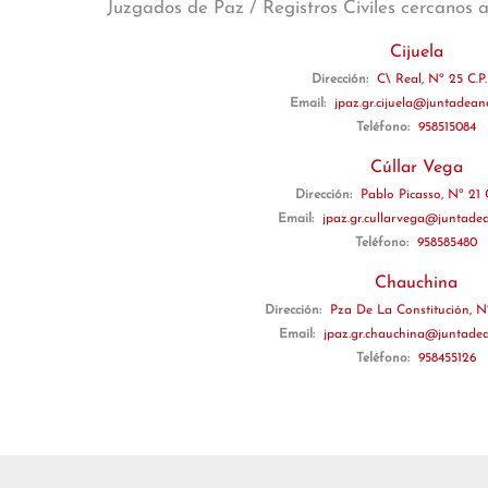
Juzgados de Paz / Registros Civiles cercanos 
Cijuela
Dirección:
C\ Real, Nº 25 C.P.
Email:
jpaz.gr.cijuela@juntadean
Teléfono:
958515084
Cúllar Vega
Dirección:
Pablo Picasso, Nº 21 C
Email:
jpaz.gr.cullarvega@juntadea
Teléfono:
958585480
Chauchina
Dirección:
Pza De La Constitución, Nº
Email:
jpaz.gr.chauchina@juntadea
Teléfono:
958455126