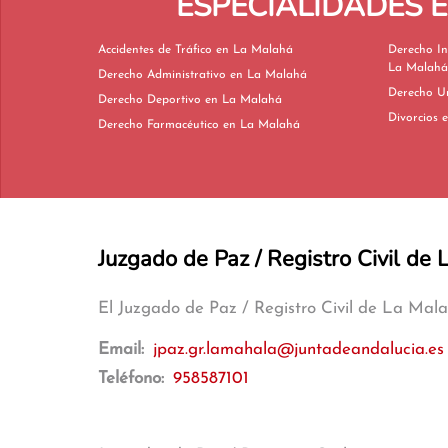
ESPECIALIDADES 
Accidentes de Tráfico en La Malahá
Derecho In
La Malahá
Derecho Administrativo en La Malahá
Derecho Deportivo en La Malahá
D
Derecho Farmacéutico en La Malahá
Juzgado de Paz / Registro Civil de
El Juzgado de Paz / Registro Civil de La Mal
Email:
jpaz.gr.lamahala@juntadeandalucia.es
Teléfono:
958587101