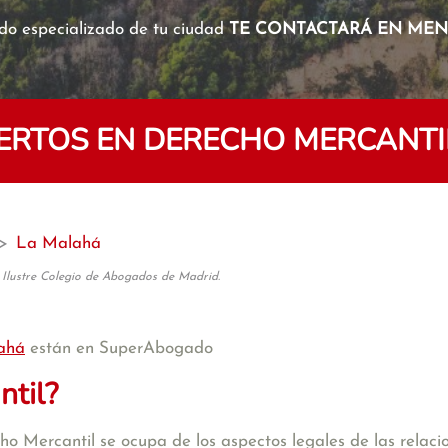
o especializado de tu ciudad
TE CONTACTARÁ EN MENO
RTOS EN DERECHO MERCANTI
>
La Malahá
 Ilustre Colegio de Abogados de Madrid.
ahá
están en SuperAbogado
ntil?
 Mercantil se ocupa de los aspectos legales de las relacion