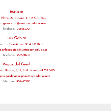
Escúzar
:
Plaza De España, Nº 14 C.P. 18130
az.gr.escuzar@juntadeandalucia.es
Teléfono:
958583001
Las Gabias
ón:
C\ Marañona, Nº 4 C.P. 18110
z.gr.lasgabias@juntadeandalucia.es
Teléfono:
958580261
Vegas del Genil
va Florida, S/N, Edif. Municipal C.P. 18101
gr.vegasdelgenil@juntadeandalucia.es
Teléfono:
958445206