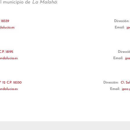
al municipio de
La Malahá
:
 18339
Dirección
dalucia.es
Email:
jp
.P. 18195
Direcci
ndalucia.es
Email:
jpa
 12 C.P. 18330
Dirección:
C\ Sel
ndalucia.es
Email:
jpaz.