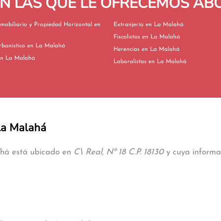
EN LAS QUE LE OFRECEMOS A
mobiliario y Propiedad Horizontal en
Extranjería en La Malahá
Fiscalistas en La Malahá
Derecho Urbanístico en La Malahá
Herencias en La Malahá
ivorcios en La Malahá
Laboralistas en La Malahá
 La Malahá
ahá está ubicado en
C\ Real, Nº 18 C.P. 18130
y cuya informac