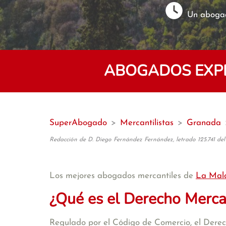
Un abogad
ABOGADOS EXPE
SuperAbogado
>
Mercantilistas
>
Granada
Redacción de D. Diego Fernández Fernández, letrado 125.741 del
Los mejores abogados mercantiles de
La Mal
¿Qué es el Derecho Merca
Regulado por el Código de Comercio, el Derecho