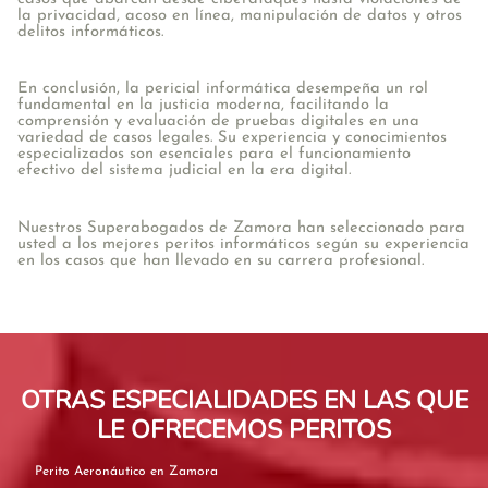
la privacidad, acoso en línea, manipulación de datos y otros
delitos informáticos.
En conclusión, la pericial informática desempeña un rol
fundamental en la justicia moderna, facilitando la
comprensión y evaluación de pruebas digitales en una
variedad de casos legales. Su experiencia y conocimientos
especializados son esenciales para el funcionamiento
efectivo del sistema judicial en la era digital.
Nuestros Superabogados de Zamora han seleccionado para
usted a los mejores peritos informáticos según su experiencia
en los casos que han llevado en su carrera profesional.
OTRAS ESPECIALIDADES EN LAS QUE
LE OFRECEMOS PERITOS
Perito Aeronáutico en Zamora