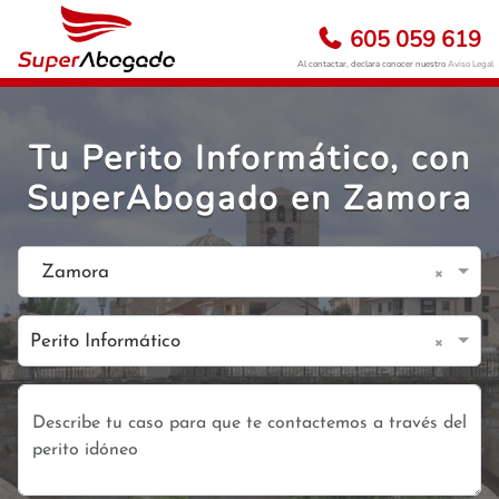
605 059 619
Al contactar, declara conocer nuestro
Aviso Legal
Tu Perito Informático, con
SuperAbogado en Zamora
×
Zamora
×
Perito Informático