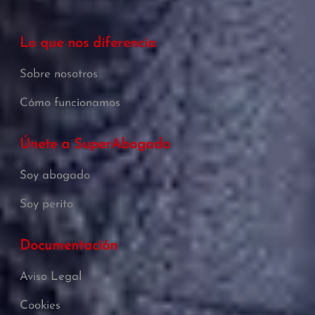
Lo que nos diferencia
Sobre nosotros
Cómo funcionamos
Únete a SuperAbogado
Soy abogado
Soy perito
Documentación
Aviso Legal
Cookies