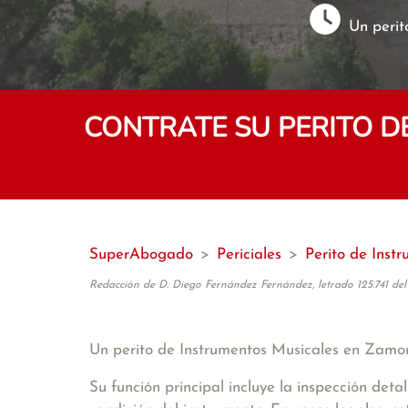
Un perit
CONTRATE SU PERITO 
SuperAbogado
>
Periciales
>
Perito de Inst
Redacción de D. Diego Fernández Fernández, letrado 125.741 del
Un perito de Instrumentos Musicales en Zamora
Su función principal incluye la inspección deta