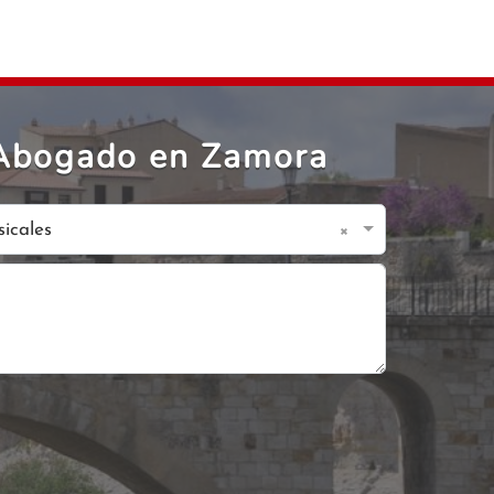
rAbogado en Zamora
×
sicales