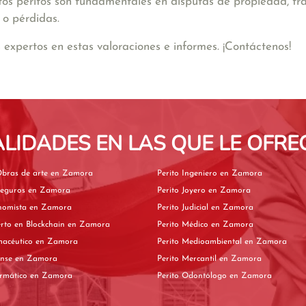
estos peritos son fundamentales en disputas de propiedad, 
 o pérdidas.
xpertos en estas valoraciones e informes. ¡Contáctenos!
ALIDADES EN LAS QUE LE OFRE
Perito de Obras de arte en Zamora
Perito Ingeniero en Zamora
Perito de Seguros en Zamora
Perito Joyero en Zamora
Perito Economista en Zamora
Perito Judicial en Zamora
Perito experto en Blockchain en Zamora
Perito Médico en Zamora
Perito Farmacéutico en Zamora
Perito Medioambiental en Zamora
Perito Forense en Zamora
Perito Mercantil en Zamora
Perito Informático en Zamora
Perito Odontólogo en Zamora