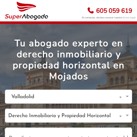
605 059 619
Al contactar, declara conocer nuestro
Aviso Legal
Tu abogado experto en
derecho inmobiliario y
propiedad horizontal en
Mojados
×
Valladolid
×
Derecho Inmobiliario y Propiedad Horizontal