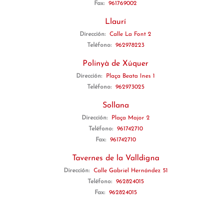
Fax:
961769002
Llaurí
Dirección:
Calle La Font 2
Teléfono:
962978223
Polinyà de Xúquer
Dirección:
Plaça Beata Ines 1
Teléfono:
962973025
Sollana
Dirección:
Plaça Major 2
Teléfono:
961742710
Fax:
961742710
Tavernes de la Valldigna
Dirección:
Calle Gabriel Hernández 51
Teléfono:
962824015
Fax:
962824015