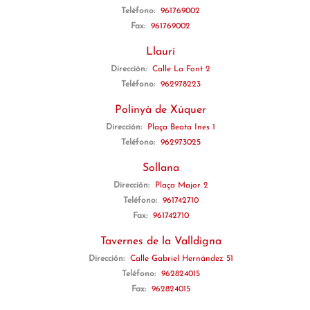
Teléfono:
961769002
Fax:
961769002
Llaurí
Dirección:
Calle La Font 2
Teléfono:
962978223
Polinyà de Xúquer
Dirección:
Plaça Beata Ines 1
Teléfono:
962973025
Sollana
Dirección:
Plaça Major 2
Teléfono:
961742710
Fax:
961742710
Tavernes de la Valldigna
Dirección:
Calle Gabriel Hernández 51
Teléfono:
962824015
Fax:
962824015