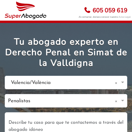
605 059 619
Al contactar, declara conocer nuestro
Aviso Legal
Tu abogado experto en
Derecho Penal en Simat de
la Valldigna
×
Valencia/València
×
Penalistas