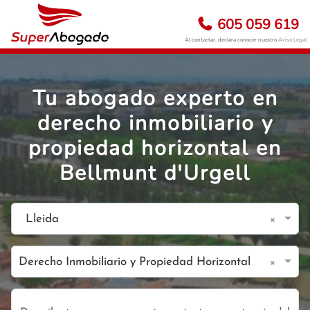
605 059 619
Al contactar, declara conocer nuestro
Aviso Legal
Tu abogado experto en
derecho inmobiliario y
propiedad horizontal en
Bellmunt d'Urgell
×
Lleida
×
Derecho Inmobiliario y Propiedad Horizontal