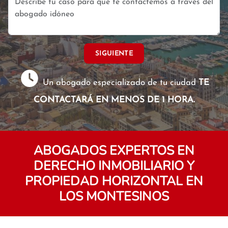
SIGUIENTE
Un abogado especializado de tu ciudad
TE
CONTACTARÁ EN MENOS DE 1 HORA.
ABOGADOS EXPERTOS EN
DERECHO INMOBILIARIO Y
PROPIEDAD HORIZONTAL EN
LOS MONTESINOS