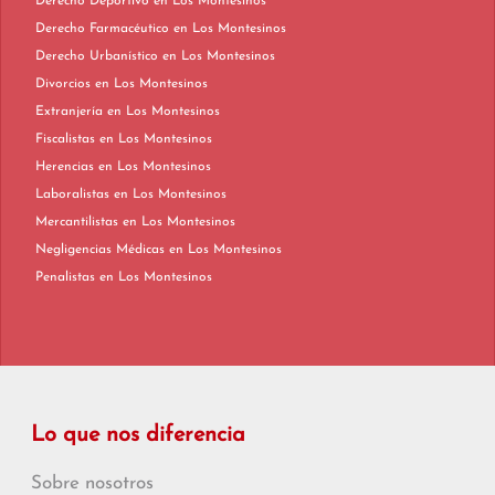
Derecho Deportivo en Los Montesinos
Derecho Farmacéutico en Los Montesinos
Derecho Urbanístico en Los Montesinos
Divorcios en Los Montesinos
Extranjería en Los Montesinos
Fiscalistas en Los Montesinos
Herencias en Los Montesinos
Laboralistas en Los Montesinos
Mercantilistas en Los Montesinos
Negligencias Médicas en Los Montesinos
Penalistas en Los Montesinos
Lo que nos diferencia
Sobre nosotros