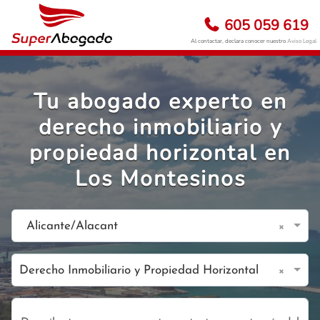
605 059 619
Al contactar, declara conocer nuestro
Aviso Legal
Tu abogado experto en
derecho inmobiliario y
propiedad horizontal en
Los Montesinos
×
Alicante/Alacant
×
Derecho Inmobiliario y Propiedad Horizontal