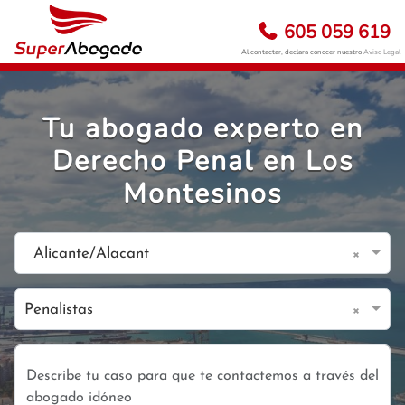
605 059 619
Al contactar, declara conocer nuestro
Aviso Legal
Tu abogado experto en
Derecho Penal en Los
Montesinos
×
Alicante/Alacant
×
Penalistas