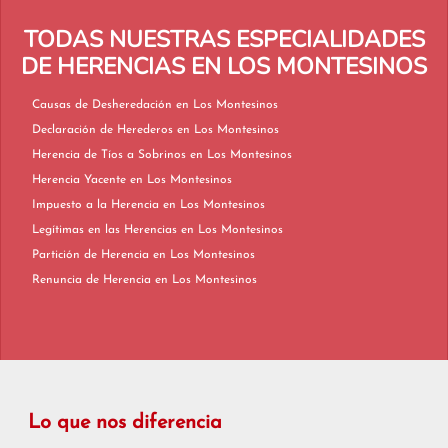
TODAS NUESTRAS ESPECIALIDADES
DE HERENCIAS EN LOS MONTESINOS
Causas de Desheredación en Los Montesinos
Declaración de Herederos en Los Montesinos
Herencia de Tíos a Sobrinos en Los Montesinos
Herencia Yacente en Los Montesinos
Impuesto a la Herencia en Los Montesinos
Legítimas en las Herencias en Los Montesinos
Partición de Herencia en Los Montesinos
Renuncia de Herencia en Los Montesinos
Lo que nos diferencia