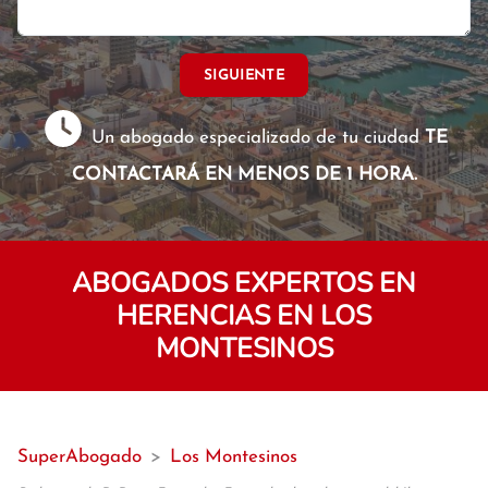
SIGUIENTE
Un abogado especializado de tu ciudad
TE
CONTACTARÁ EN MENOS DE 1 HORA.
ABOGADOS EXPERTOS EN
HERENCIAS EN LOS
MONTESINOS
SuperAbogado
>
Los Montesinos