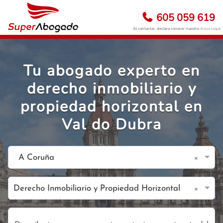
605 059 619
Al contactar, declara conocer nuestro
Aviso Legal
Tu abogado experto en
derecho inmobiliario y
propiedad horizontal en
Val do Dubra
×
A Coruña
×
Derecho Inmobiliario y Propiedad Horizontal