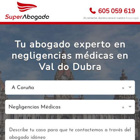
605 059 619
Al contactar, declara conocer nuestro
Aviso Legal
Tu abogado experto en
negligencias médicas en
Val do Dubra
×
A Coruña
×
Negligencias Médicas